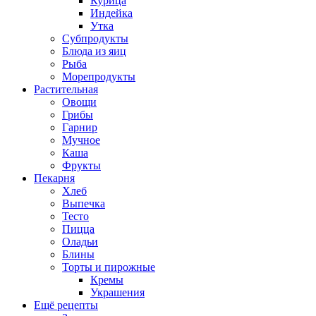
Курица
Индейка
Утка
Субпродукты
Блюда из яиц
Рыба
Морепродукты
Растительная
Овощи
Грибы
Гарнир
Мучное
Каша
Фрукты
Пекарня
Хлеб
Выпечка
Тесто
Пицца
Оладьи
Блины
Торты и пирожные
Кремы
Украшения
Ещё рецепты