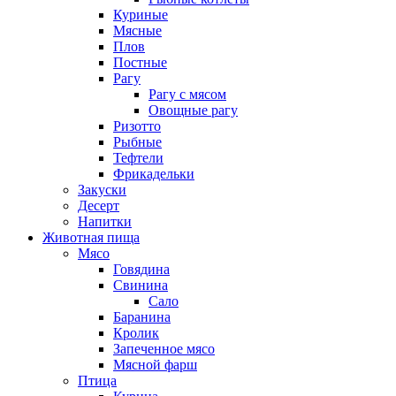
Куриные
Мясные
Плов
Постные
Рагу
Рагу с мясом
Овощные рагу
Ризотто
Рыбные
Тефтели
Фрикадельки
Закуски
Десерт
Напитки
Животная пища
Мясо
Говядина
Свинина
Сало
Баранина
Кролик
Запеченное мясо
Мясной фарш
Птица