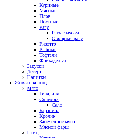
Куриные
Мясные
Плов
Постные
Рагу
Рагу с мясом
Овощные рагу
Ризотто
Рыбные
Тефтели
Фрикадельки
Закуски
Десерт
Напитки
Животная пища
Мясо
Говядина
Свинина
Сало
Баранина
Кролик
Запеченное мясо
Мясной фарш
Птица