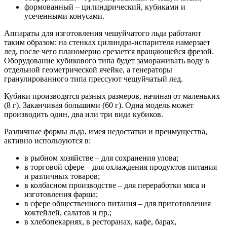
формованный – цилиндрический, кубиками и
усеченными конусами.
Аппараты для изготовления чешуйчатого льда работают
таким образом: на стенках цилиндра-испарителя намерзает
лед, после чего планомерно срезается вращающейся фрезой.
Оборудование кубикового типа будет замораживать воду в
отдельной геометрической ячейке, а генераторы
гранулированного типа прессуют чешуйчатый лед.
Кубики производятся разных размеров, начиная от маленьких
(8 г). Заканчивая большими (60 г). Одна модель может
производить один, два или три вида кубиков.
Различные формы льда, имея недостатки и преимущества,
активно используются в:
в рыбном хозяйстве – для сохранения улова;
в торговой сфере – для охлаждения продуктов питания
и различных товаров;
в колбасном производстве – для переработки мяса и
изготовления фарша;
в сфере общественного питания – для приготовления
коктейлей, салатов и пр.;
в хлебопекарнях, в ресторанах, кафе, барах,