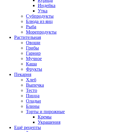
Курица
Индейка
Утка
Субпродукты
Блюда из яиц
Рыба
Морепродукты
Растительная
Овощи
Грибы
Гарнир
Мучное
Каша
Фрукты
Пекарня
Хлеб
Выпечка
Тесто
Пицца
Оладьи
Блины
Торты и пирожные
Кремы
Украшения
Ещё рецепты