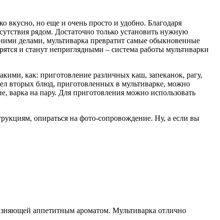
 вкусно, но еще и очень просто и удобно. Благодаря
сутствия рядом. Достаточно только установить нужную
ашними делами, мультиварка превратит самые обыкновенные
арятся и станут неприглядными – система работы мультиварки
акими, как: приготовление различных каш, запеканок, рагу,
здел вторых блюд, приготовленных в мультиварке, можно
е, варка на пару. Для приготовления можно использовать
укциям, опираться на фото-сопровождение. Ну, а если вы
лазняющей аппетитным ароматом. Мультиварка отлично