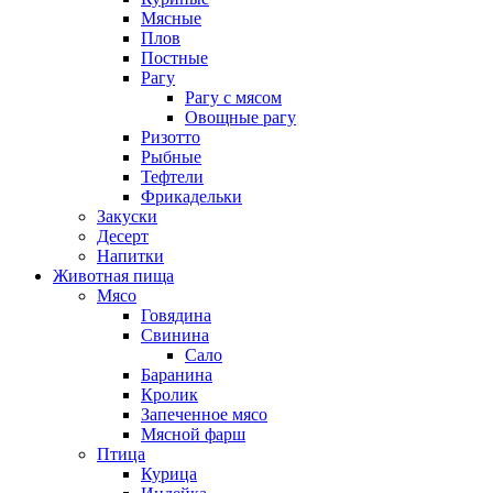
Мясные
Плов
Постные
Рагу
Рагу с мясом
Овощные рагу
Ризотто
Рыбные
Тефтели
Фрикадельки
Закуски
Десерт
Напитки
Животная пища
Мясо
Говядина
Свинина
Сало
Баранина
Кролик
Запеченное мясо
Мясной фарш
Птица
Курица