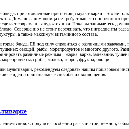
блюда, приготовленные при помощи мультиварки – это не только
уктов. Домашняя помощница не требует вашего постоянного при
е сделает современная чудо-техника. Пока вы занимаетесь дом
 блюдо. Совершенно не стоит переживать, что ингредиенты разв
руктуры, а также максимум витаминного состава.
вторые блюда. Ей под силу справиться с различными задачами, т
и, тушеных овощей, рыбы, морепродуктов и многого другого. Ра
бинировать различные режимы – жарка, варка, запекание, тушени
, морепродукты, грибы, молоко, творог, фрукты, овощи.
щи мультиварки, рекомендуем следовать нашим пошаговым инстр
ь новые идеи и оригинальные способы их воплощения.
ьтиварке
авлением сливок, получится особенно рассыпчатой, нежной, соб