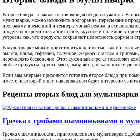
Вторые блюда – важная составляющая обедов и ужинов. Вторые 
мультиварке, можно исключить подгорание, пересыхание прод
программу, временной и температурный режим, а все остально
продукты в ароматное, аппетитное, вкусное и полезное второе
устроена так, что продукты сохраняют целостность формы и ст
В мультиварке можно приготовить как простые, так и сложные 
омлета, плова, тефтелей, голубцов, жаркого с мясом и грибам
перечислять бесконечно. Этот кухонный агрегат позволяет ком
любые продукты: крупы, мясо, рыбу, яйца, макаронные изделия
Если вам впервые приходится готовить второе блюдо при помо
имеете некоторый опыт, наверняка вам будет интересно узнат
Рецепты вторых блюд для мультиварки
Гречка с грибами шампиньонами в мул
Гречка с шампиньонами, приготовленная в мультиварке с доб
справится с задачей и сэкономит ваше время.