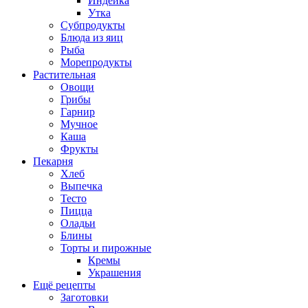
Индейка
Утка
Субпродукты
Блюда из яиц
Рыба
Морепродукты
Растительная
Овощи
Грибы
Гарнир
Мучное
Каша
Фрукты
Пекарня
Хлеб
Выпечка
Тесто
Пицца
Оладьи
Блины
Торты и пирожные
Кремы
Украшения
Ещё рецепты
Заготовки