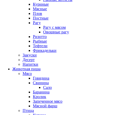
Куриные
Мясные
Плов
Постные
Рагу
Рагу с мясом
Овощные рагу
Ризотто
Рыбные
Тефтели
Фрикадельки
Закуски
Десерт
Напитки
Животная пища
Мясо
Говядина
Свинина
Сало
Баранина
Кролик
Запеченное мясо
Мясной фарш
Птица