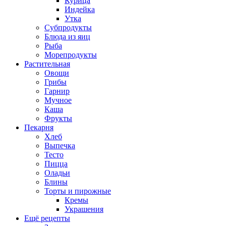
Курица
Индейка
Утка
Субпродукты
Блюда из яиц
Рыба
Морепродукты
Растительная
Овощи
Грибы
Гарнир
Мучное
Каша
Фрукты
Пекарня
Хлеб
Выпечка
Тесто
Пицца
Оладьи
Блины
Торты и пирожные
Кремы
Украшения
Ещё рецепты