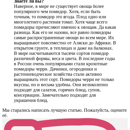
Знаете ли вы?
Наверное, в мире не существует овоща более
популярного чем помидор. Хотя, если быть
точным, то помидор это ягода. Плод одно или
многолетнего растения томат. Хотя чаще всего
помидоры причисляют именно к овощам. Да какая
разница. Как его не назови, все равно помидоры
самые распространенные овощи во всем мире. Их
выращивают повсеместно от Аляски до Африки. В
открытом грунте, в теплицах и даже на балконах.
В мире насчитываются тысячи сортов помидор
различной формы, веса и цвета. В последние годы
в России очень популярными стали крохотные
помидоры черри. Дачники, огородники и
растениеводческие хозяйства стали активно
выращивать этот сорт. Помидоры черри не только
вкусны, но и весьма удобны. Они великолепно
подходят для салатов, горячих блюд, супов,
консервации. Замечательно подходят для
украшения блюд.
Мы старались написать лучшую статью. Пожалуйста, оцените
её.