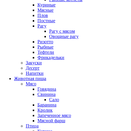
Куриные
Мясные
Плов
Постные
Рагу
Рагу с мясом
Овощные рагу
Ризотто
Рыбные
Тефтели
Фрикадельки
Закуски
Десерт
Напитки
Животная пища
Мясо
Говядина
Свинина
Сало
Баранина
Кролик
Запеченное мясо
Мясной фарш
Птица