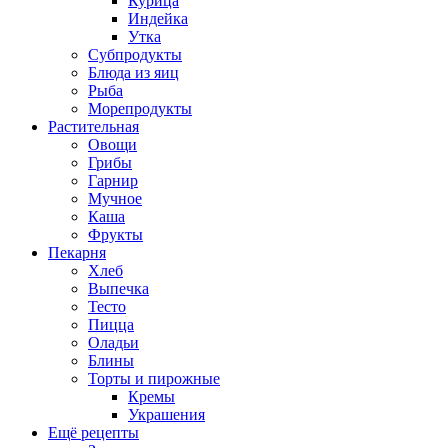
Курица
Индейка
Утка
Субпродукты
Блюда из яиц
Рыба
Морепродукты
Растительная
Овощи
Грибы
Гарнир
Мучное
Каша
Фрукты
Пекарня
Хлеб
Выпечка
Тесто
Пицца
Оладьи
Блины
Торты и пирожные
Кремы
Украшения
Ещё рецепты