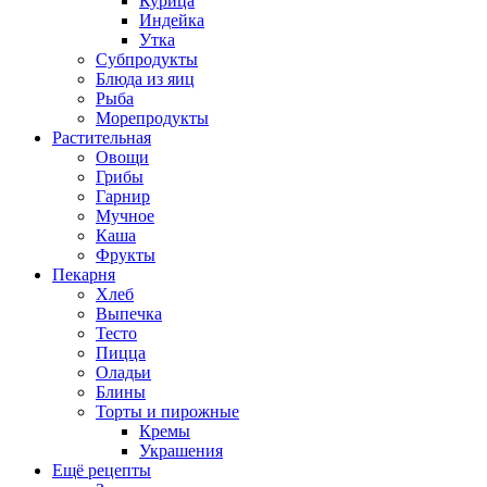
Курица
Индейка
Утка
Субпродукты
Блюда из яиц
Рыба
Морепродукты
Растительная
Овощи
Грибы
Гарнир
Мучное
Каша
Фрукты
Пекарня
Хлеб
Выпечка
Тесто
Пицца
Оладьи
Блины
Торты и пирожные
Кремы
Украшения
Ещё рецепты