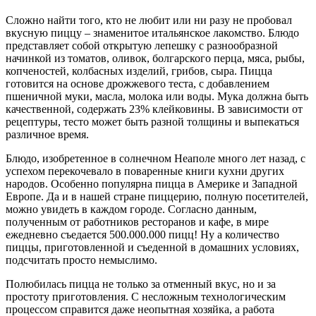
Сложно найти того, кто не любит или ни разу не пробовал
вкусную пиццу – знаменитое итальянское лакомство. Блюдо
представляет собой открытую лепешку с разнообразной
начинкой из томатов, оливок, болгарского перца, мяса, рыбы,
копченостей, колбасных изделий, грибов, сыра. Пицца
готовится на основе дрожжевого теста, с добавлением
пшеничной муки, масла, молока или воды. Мука должна быть
качественной, содержать 23% клейковины. В зависимости от
рецептуры, тесто может быть разной толщины и выпекаться
различное время.
Блюдо, изобретенное в солнечном Неаполе много лет назад, с
успехом перекочевало в поваренные книги кухни других
народов. Особенно популярна пицца в Америке и Западной
Европе. Да и в нашей стране пиццерию, полную посетителей,
можно увидеть в каждом городе. Согласно данным,
полученным от работников ресторанов и кафе, в мире
ежедневно съедается 500.000.000 пицц! Ну а количество
пиццы, приготовленной и съеденной в домашних условиях,
подсчитать просто немыслимо.
Полюбилась пицца не только за отменный вкус, но и за
простоту приготовления. С несложным технологическим
процессом справится даже неопытная хозяйка, а работа