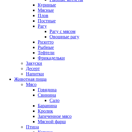
Куриные
Мясные
Плов
Постные
Рагу
Рагу с мясом
Овощные рагу
Ризотто
Рыбные
Тефтели
Фрикадельки
Закуски
Десерт
Напитки
Животная пища
Мясо
Говядина
Свинина
Сало
Баранина
Кролик
Запеченное мясо
Мясной фарш
Птица