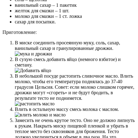
ванильный сахар – 1 пакетик
желток для смазки – 1 шт.
молоко для смазки – 1 ст. ложка
сахар для посыпки.
Приготовление:
В миске соединить просеянную муку, соль, сахар,
ванильный сахар и гранулированные дрожжи.
В сухую смесь добавить яйцо (немного взбитое) и
сметану.
В небольшой посуде растопить сливочное масло. Влить
молоко, чтобы его температура поднялась до 37-40
градусов Цельсия. Совет: если молоко слишком горячее,
дрожжи могут «сгореть» и не будут бродить, в
результате тесто не поднимется.
Влить в остальную массу смесь молока с маслом.
Замесить не очень крутое тесто. Оно не должно липнуть
к рукам. Накрыть миску пищевой пленкой и убрать в
теплое место без сквозняков для брожения. Тесто
должно увеличиться в объеме в два раза. На это