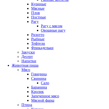
Куриные
Мясные
Плов
Постные
Рагу
Рагу с мясом
Овощные рагу
Ризотто
Рыбные
Тефтели
Фрикадельки
Закуски
Десерт
Напитки
Животная пища
Мясо
Говядина
Свинина
Сало
Баранина
Кролик
Запеченное мясо
Мясной фарш
Птица