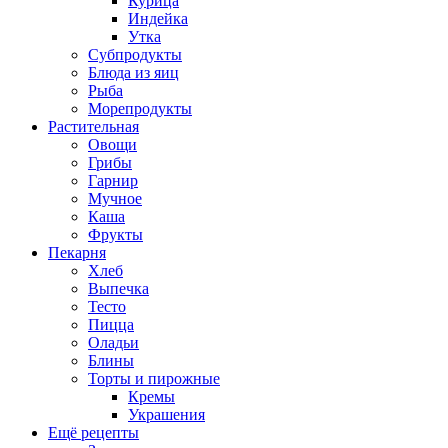
Курица
Индейка
Утка
Субпродукты
Блюда из яиц
Рыба
Морепродукты
Растительная
Овощи
Грибы
Гарнир
Мучное
Каша
Фрукты
Пекарня
Хлеб
Выпечка
Тесто
Пицца
Оладьи
Блины
Торты и пирожные
Кремы
Украшения
Ещё рецепты