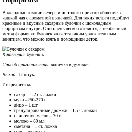
В холодные зимние вечера и не только приятно общение за
чашкой чая с ароматной выпечкой. Для таких встреч подойдут
красивые и вкусные сахарные булочки с шоколадным
сюрпризом внутри. Они очень легко готовятся, а необычный
метод формовки булочек является таким увлекательным
занятием, что можно взять в помощники деток.
Категория
:
булочки
.
Способ приготовления
:
выпечка в духовке
.
Выход:
12 штук
.
Ингредиенты:
сахар – 1-2 ст. ложки
мука –250-270 г
яйцо – 1 шт.
гранулированные дрожжи – 1,5 ч. ложки
сливочное масло – 30 г
молоко – 80 мл
сметана – 1 ст. ложка
соль – щепотка