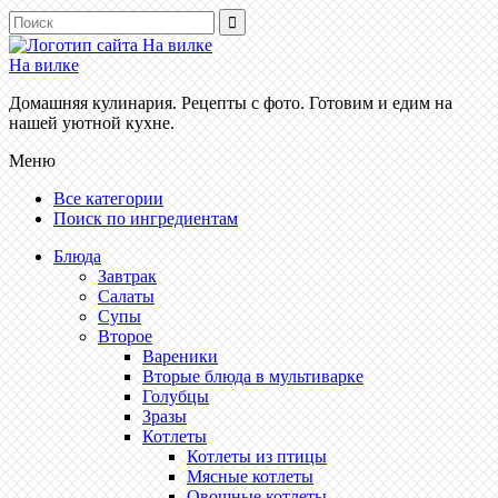
На вилке
Домашняя кулинария. Рецепты с фото. Готовим и едим на
нашей уютной кухне.
Меню
Все категории
Поиск по ингредиентам
Блюда
Завтрак
Салаты
Супы
Второе
Вареники
Вторые блюда в мультиварке
Голубцы
Зразы
Котлеты
Котлеты из птицы
Мясные котлеты
Овощные котлеты