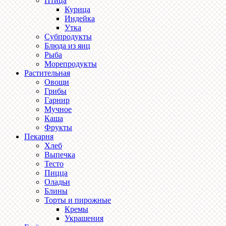
Птица
Курица
Индейка
Утка
Субпродукты
Блюда из яиц
Рыба
Морепродукты
Растительная
Овощи
Грибы
Гарнир
Мучное
Каша
Фрукты
Пекарня
Хлеб
Выпечка
Тесто
Пицца
Оладьи
Блины
Торты и пирожные
Кремы
Украшения