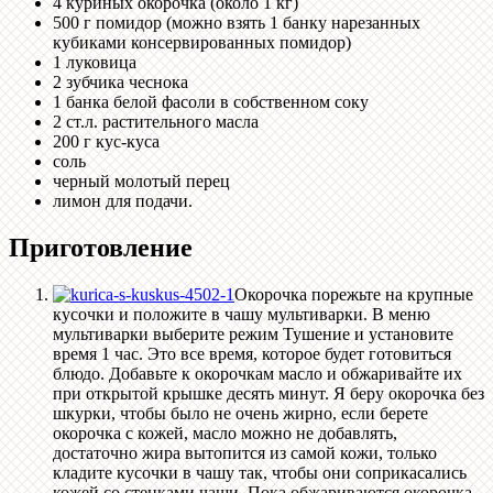
4 куриных окорочка (около 1 кг)
500 г помидор (можно взять 1 банку нарезанных
кубиками консервированных помидор)
1 луковица
2 зубчика чеснока
1 банка белой фасоли в собственном соку
2 ст.л. растительного масла
200 г кус-куса
соль
черный молотый перец
лимон для подачи.
Приготовление
Окорочка порежьте на крупные
кусочки и положите в чашу мультиварки. В меню
мультиварки выберите режим Тушение и установите
время 1 час. Это все время, которое будет готовиться
блюдо. Добавьте к окорочкам масло и обжаривайте их
при открытой крышке десять минут. Я беру окорочка без
шкурки, чтобы было не очень жирно, если берете
окорочка с кожей, масло можно не добавлять,
достаточно жира вытопится из самой кожи, только
кладите кусочки в чашу так, чтобы они соприкасались
кожей со стенками чаши. Пока обжариваются окорочка,