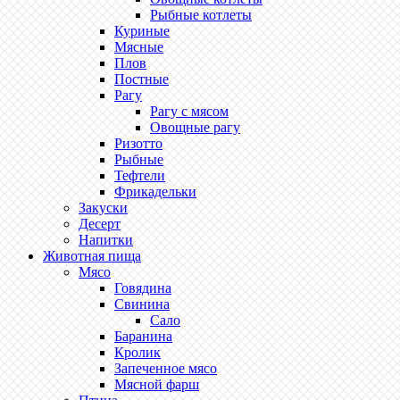
Рыбные котлеты
Куриные
Мясные
Плов
Постные
Рагу
Рагу с мясом
Овощные рагу
Ризотто
Рыбные
Тефтели
Фрикадельки
Закуски
Десерт
Напитки
Животная пища
Мясо
Говядина
Свинина
Сало
Баранина
Кролик
Запеченное мясо
Мясной фарш