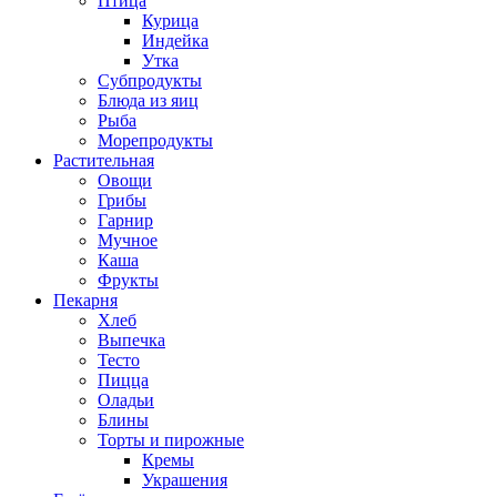
Птица
Курица
Индейка
Утка
Субпродукты
Блюда из яиц
Рыба
Морепродукты
Растительная
Овощи
Грибы
Гарнир
Мучное
Каша
Фрукты
Пекарня
Хлеб
Выпечка
Тесто
Пицца
Оладьи
Блины
Торты и пирожные
Кремы
Украшения