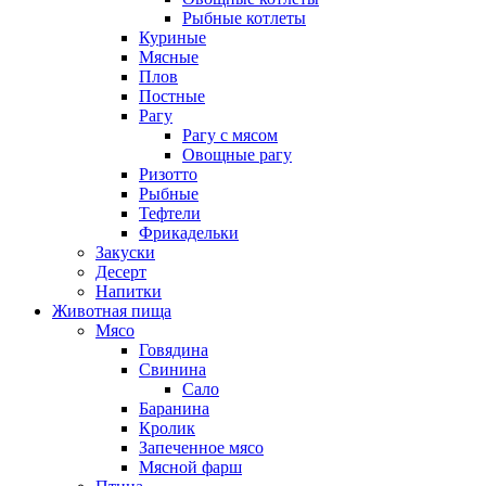
Рыбные котлеты
Куриные
Мясные
Плов
Постные
Рагу
Рагу с мясом
Овощные рагу
Ризотто
Рыбные
Тефтели
Фрикадельки
Закуски
Десерт
Напитки
Животная пища
Мясо
Говядина
Свинина
Сало
Баранина
Кролик
Запеченное мясо
Мясной фарш