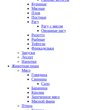
Куриные
Мясные
Плов
Постные
Рагу
Рагу с мясом
Овощные рагу
Ризотто
Рыбные
Тефтели
Фрикадельки
Закуски
Десерт
Напитки
Животная пища
Мясо
Говядина
Свинина
Сало
Баранина
Кролик
Запеченное мясо
Мясной фарш
Птица