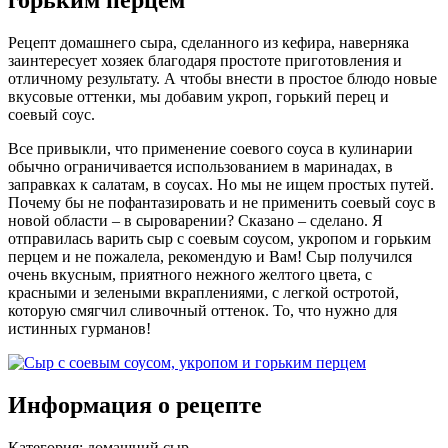
Рецепт домашнего сыра, сделанного из кефира, наверняка
заинтересует хозяек благодаря простоте приготовления и
отличному результату. А чтобы внести в простое блюдо новые
вкусовые оттенки, мы добавим укроп, горький перец и
соевый соус.
Все привыкли, что применение соевого соуса в кулинарии
обычно ограничивается использованием в маринадах, в
заправках к салатам, в соусах. Но мы не ищем простых путей.
Почему бы не пофантазировать и не применить соевый соус в
новой области – в сыроварении? Сказано – сделано. Я
отправилась варить сыр с соевым соусом, укропом и горьким
перцем и не пожалела, рекомендую и Вам! Сыр получился
очень вкусным, приятного нежного желтого цвета, с
красными и зелеными вкраплениями, с легкой остротой,
которую смягчил сливочный оттенок. То, что нужно для
истинных гурманов!
Информация о рецепте
Категория
:
домашний сыр
.