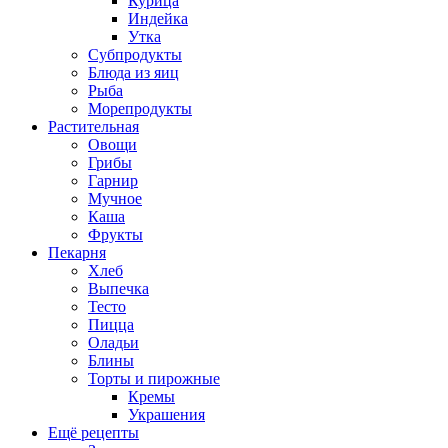
Курица
Индейка
Утка
Субпродукты
Блюда из яиц
Рыба
Морепродукты
Растительная
Овощи
Грибы
Гарнир
Мучное
Каша
Фрукты
Пекарня
Хлеб
Выпечка
Тесто
Пицца
Оладьи
Блины
Торты и пирожные
Кремы
Украшения
Ещё рецепты