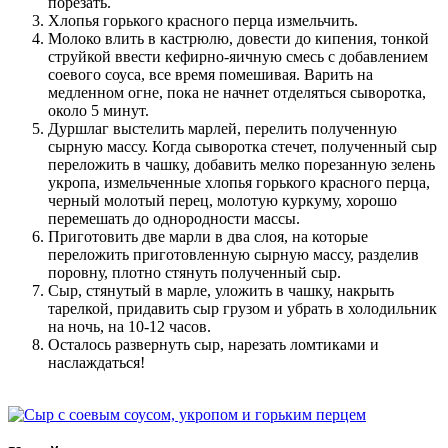
порезать.
Хлопья горького красного перца измельчить.
Молоко влить в кастрюлю, довести до кипения, тонкой
струйкой ввести кефирно-яичную смесь с добавлением
соевого соуса, все время помешивая. Варить на
медленном огне, пока не начнет отделяться сыворотка,
около 5 минут.
Дуршлаг выстелить марлей, перелить полученную
сырную массу. Когда сыворотка стечет, полученный сыр
переложить в чашку, добавить мелко порезанную зелень
укропа, измельченные хлопья горького красного перца,
черный молотый перец, молотую куркуму, хорошо
перемешать до однородности массы.
Приготовить две марли в два слоя, на которые
переложить приготовленную сырную массу, разделив
поровну, плотно стянуть полученный сыр.
Сыр, стянутый в марле, уложить в чашку, накрыть
тарелкой, придавить сыр грузом и убрать в холодильник
на ночь, на 10-12 часов.
Осталось развернуть сыр, нарезать ломтиками и
наслаждаться!