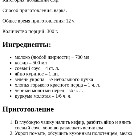
Способ приготовления
:
варка
.
Общее время приготовления
:
12 ч
Количество порций
:
300 г
.
Ингредиенты:
молоко (любой жирности) – 700 мл
кефир – 500 мл
соевый соус – 4 ст. л.
яйцо куриное – 1 шт.
зелень укропа – ½ небольшого пучка
хлопья горького красного перца – 1 ч. л.
черный молотый перец – ¼ ч. л.
куркума молотая – 1/6 ч. л.
Приготовление
В глубокую чашку налить кефир, разбить яйцо и влить
соевый соус, хорошо размешать венчиком.
Укроп помыть, обсушить кухонным полотенцем, мелко