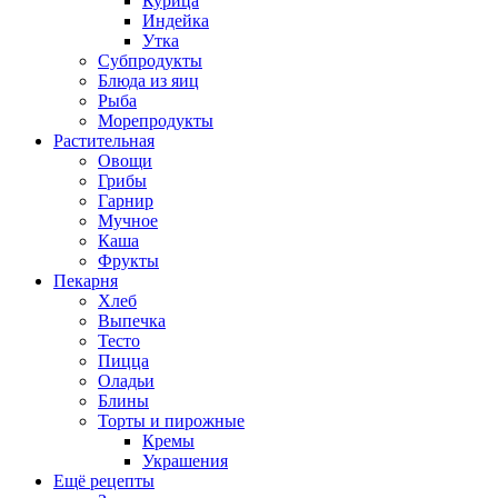
Курица
Индейка
Утка
Субпродукты
Блюда из яиц
Рыба
Морепродукты
Растительная
Овощи
Грибы
Гарнир
Мучное
Каша
Фрукты
Пекарня
Хлеб
Выпечка
Тесто
Пицца
Оладьи
Блины
Торты и пирожные
Кремы
Украшения
Ещё рецепты