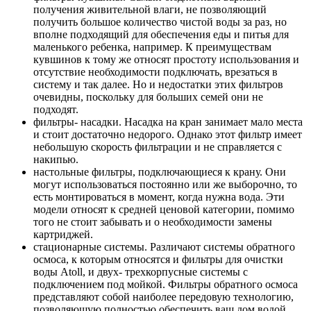
получения живительной влаги, не позволяющий
получить большое количество чистой воды за раз, но
вполне подходящий для обеспечения еды и питья для
маленького ребенка, например. К преимуществам
кувшинов к тому же относят простоту использования и
отсутствие необходимости подключать, врезаться в
систему и так далее. Но и недостатки этих фильтров
очевидны, поскольку для больших семей они не
подходят.
фильтры- насадки. Насадка на кран занимает мало места
и стоит достаточно недорого. Однако этот фильтр имеет
небольшую скорость фильтрации и не справляется с
накипью.
настольные фильтры, подключающиеся к крану. Они
могут использоваться постоянно или же выборочно, то
есть монтироваться в момент, когда нужна вода. Эти
модели относят к средней ценовой категории, помимо
того не стоит забывать и о необходимости замены
картриджей.
стационарные системы. Различают системы обратного
осмоса, к которым относятся и фильтры для очистки
воды Atoll, и двух- трехкорпусные системы с
подключением под мойкой. Фильтры обратного осмоса
представляют собой наиболее передовую технологию,
позволяющую полностью обеспечить ваш дом водой,