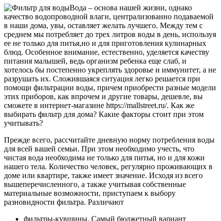
Вода – основа нашей жизни, однако
качество водопроводной влаги, централизованно подаваемой
в наши дома, увы, оставляет желать лучшего. Между тем с
среднем мы потребляет до трех литров воды в день, используя
ее не только для питья,но и для приготовления кулинарных
блюд. Особенное внимание, естественно, уделяется качеству
питания малышей, ведь организм ребенка еще слаб, и
хотелось бы постепенно укреплять здоровье и иммунитет, а не
разрушать их. Сложившаяся ситуация легко решается при
помощи фильтрации воды, причем приобрести разные модели
этих приборов, как впрочем и другие товары, дешевле, вы
сможете в интернет-магазине https://mallstreet.ru/. Как же
выбирать фильтр для дома? Какие факторы стоит при этом
учитывать?
Прежде всего, рассчитайте дневную норму потребления воды
для всей вашей семьи. При этом необходимо учесть, что
чистая вода необходима не только для питья, но и для кожи
нашего тела. Количество человек, регулярно проживающих в
доме или квартире, также имеет значение. Исходя из всего
вышеперечисленного, а также учитывая собственные
материальные возможности, приступаем к выбору
разновидности фильтра. Различают
фильтры-кувшины. Самый бюджетный вариант