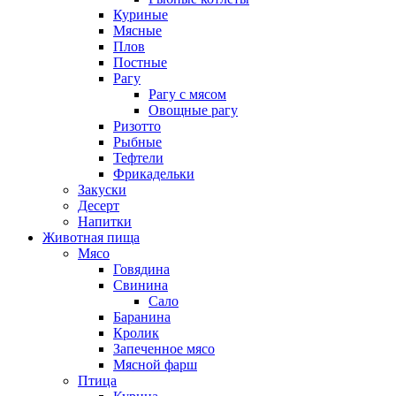
Куриные
Мясные
Плов
Постные
Рагу
Рагу с мясом
Овощные рагу
Ризотто
Рыбные
Тефтели
Фрикадельки
Закуски
Десерт
Напитки
Животная пища
Мясо
Говядина
Свинина
Сало
Баранина
Кролик
Запеченное мясо
Мясной фарш
Птица