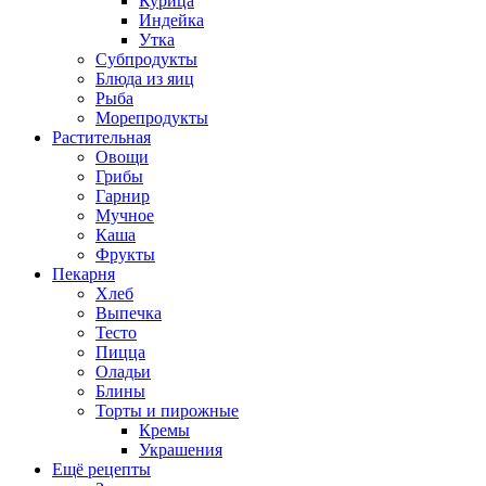
Курица
Индейка
Утка
Субпродукты
Блюда из яиц
Рыба
Морепродукты
Растительная
Овощи
Грибы
Гарнир
Мучное
Каша
Фрукты
Пекарня
Хлеб
Выпечка
Тесто
Пицца
Оладьи
Блины
Торты и пирожные
Кремы
Украшения
Ещё рецепты