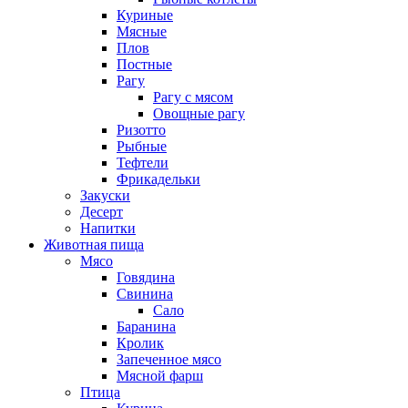
Куриные
Мясные
Плов
Постные
Рагу
Рагу с мясом
Овощные рагу
Ризотто
Рыбные
Тефтели
Фрикадельки
Закуски
Десерт
Напитки
Животная пища
Мясо
Говядина
Свинина
Сало
Баранина
Кролик
Запеченное мясо
Мясной фарш
Птица