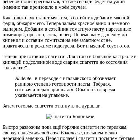
ребёнок поинтересоваться, что же сегодня будет на ужин
(именно так произошло в моём случае).
Как только лук станет мягким, в сотейник добавим мясной
фарш, обжарим его. Теперь зальём красное вино и немного
выпарим. Добавим в сотейник томатную пасту, нарезанные
помидоры, орегано, соль, перец. Перемешаем, доведём до
кипения и оставим томиться на еле заметном огне,
практически в режиме подогрева. Вот и мясной соус готов.
Теперь приготовим спагетти. Для этого в большой кастрюле в
кипящей подсоленной воде сварим спагетти до состояния
“аль денте”.
Al dente
–в переводе с итальянского обозначает
раннюю степень готовности пасты. Твёрдая,
готовая и неразварившаяся. Обычно это время
указывается на упаковке.
Затем готовые спагетти откинуть на дуршлаг.
Быстро разложим пока ещё горячие спагетти по тарелкам,
сверху нальём
мясной соус Болоньезе
, посыпем мелко
нерезаной зеленью. Перед подачей спагетти посыпем тёртым