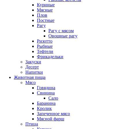
Куриные
Мясные
Плов
Постные
Рагу
Рагу с мясом
Овощные рагу
Ризотто
Рыбные
Тефтели
Фрикадельки
Закуски
Десерт
Напитки
Животная пища
Мясо
Говядина
Свинина
Сало
Баранина
Кролик
Запеченное мясо
Мясной фарш
Птица