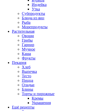
Курица
Индейка
Утка
Субпродукты
Блюда из яиц
Рыба
Морепродукты
Растительная
Овощи
Грибы
Гарнир
Мучное
Каша
Фрукты
Пекарня
Хлеб
Выпечка
Тесто
Пицца
Оладьи
Блины
Торты и пирожные
Кремы
Украшения
Ещё рецепты