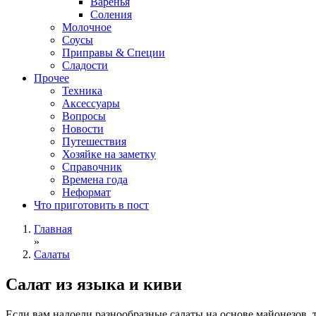
Варенья
Соления
Молочное
Соусы
Приправы & Специи
Сладости
Прочее
Техника
Аксессуары
Вопросы
Новости
Путешествия
Хозяйке на заметку
Справочник
Времена года
Неформат
Что приготовить в пост
Главная
»
Салаты
Cалат из языка и киви
Если вам надоели разнообразные салаты на основе майонезов, т