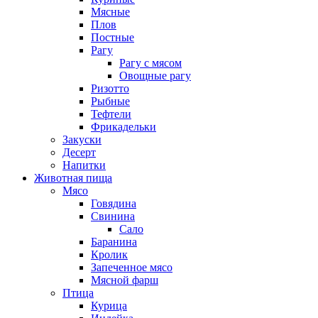
Мясные
Плов
Постные
Рагу
Рагу с мясом
Овощные рагу
Ризотто
Рыбные
Тефтели
Фрикадельки
Закуски
Десерт
Напитки
Животная пища
Мясо
Говядина
Свинина
Сало
Баранина
Кролик
Запеченное мясо
Мясной фарш
Птица
Курица