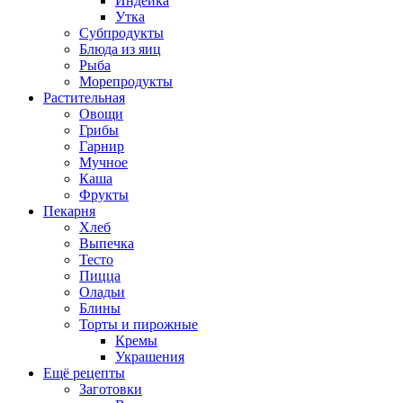
Индейка
Утка
Субпродукты
Блюда из яиц
Рыба
Морепродукты
Растительная
Овощи
Грибы
Гарнир
Мучное
Каша
Фрукты
Пекарня
Хлеб
Выпечка
Тесто
Пицца
Оладьи
Блины
Торты и пирожные
Кремы
Украшения
Ещё рецепты
Заготовки