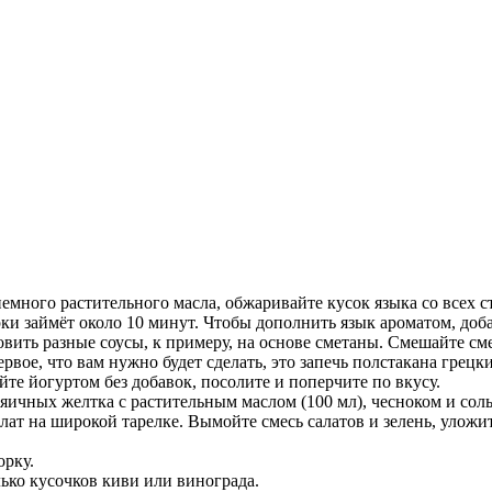
немного растительного масла, обжаривайте кусок языка со всех 
ки займёт около 10 минут. Чтобы дополнить язык ароматом, доба
вить разные соусы, к примеру, на основе сметаны. Смешайте сме
рвое, что вам нужно будет сделать, это запечь полстакана грец
ейте йогуртом без добавок, посолите и поперчите по вкусу.
яичных желтка с растительным маслом (100 мл), чесноком и соль
ат на широкой тарелке. Вымойте смесь салатов и зелень, уложит
орку.
ько кусочков киви или винограда.