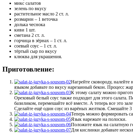
микс салатов
зелень по вкусу
растительное масло 2 ст. л.
розмарин – 1 веточка
долька чеснока
киви 1 шт.
сметана 2 ст. л.
горчица в зёрнах – 1 ст. л.
соевый соус – 1 ст. л.
тёртый сыр по вкусу
клюква для украшения.
Приготовление:
Нагрейте сковороду, налейте 
языком добавьте по вкусу нарезанный бекон. Процесс жар
К этому салату можно пригото
Ореховый белый соус также подходит для этого салата. Пе
базиликом, перемешайте всё вместе. А теперь все это зал
Сделайте ещё один соус из варёных желтков. Смешайте 3 
Теперь можно формировать сал
Язык нарежьте на полоски.
Положите язык на салатную г
Для кислинки добавьте нескол