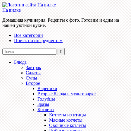
На вилке
Домашняя кулинария. Рецепты с фото. Готовим и едим на
нашей уютной кухне.
Все категории
Поиск по ингредиентам
Блюда
Завтрак
Салаты
Супы
Второе
Вареники
Вторые блюда в мультиварке
Голубцы
Зразы
Котлеты
Котлеты из птицы
Мясные котлеты
Овощные котлеты
Рыбные котлеты