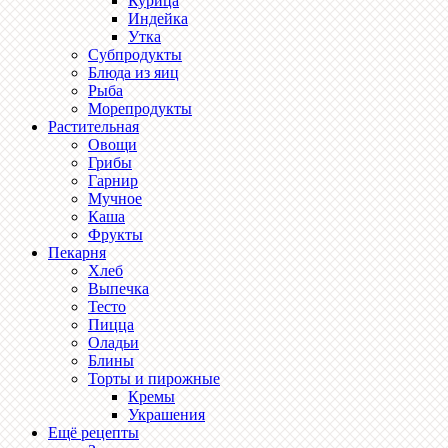
Курица
Индейка
Утка
Субпродукты
Блюда из яиц
Рыба
Морепродукты
Растительная
Овощи
Грибы
Гарнир
Мучное
Каша
Фрукты
Пекарня
Хлеб
Выпечка
Тесто
Пицца
Оладьи
Блины
Торты и пирожные
Кремы
Украшения
Ещё рецепты