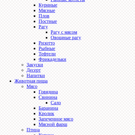
Куриные
Мясные
Плов
Постные
Рагу
Рагу с мясом
Овощные рагу
Ризотто
Рыбные
Тефтели
Фрикадельки
Закуски
Десерт
Напитки
Животная пища
Мясо
Говядина
Свинина
Сало
Баранина
Кролик
Запеченное мясо
Мясной фарш
Птица