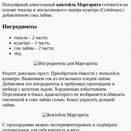
Популярный алкогольный
коктейль Маргарита
готовится на
основе текилы и апельсинового ликёра куантро (
Cointreau
) с
добавлением сока лайма.
Ингредиенты
текила – 2 части;
куантро – 1 часть;
сок лайма – 2 части;
лёд.
Рецепт довольно прост. Приобретаем ёмкости с
текилой
и
куантро
. Выжимаем сок из нескольких плодов
лайма
.
Добавляем эти ингредиенты в требуемых пропорциях в
шейкер с колотым льдом. Хорошенько взбалтываем.
Переливаем в бокал, края которого не возбраняется обмазать
смоченной в соке лайма солью. Бокал украсить долькой
лайма.
С пропорциями можно экспериментировать и подбирать
оптимальные для себя крепость и вкус.