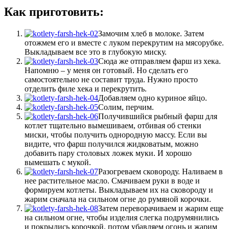
Как приготовить:
Замочим хлеб в молоке. Затем
отожмем его и вместе с луком перекрутим на мясорубке.
Выкладываем все это в глубокую миску.
Сюда же отправляем фарш из хека.
Напомню – у меня он готовый. Но сделать его
самостоятельно не составит труда. Нужно просто
отделить филе хека и перекрутить.
Добавляем одно куриное яйцо.
Солим, перчим.
Получившийся рыбный фарш для
котлет тщательно вымешиваем, отбивая об стенки
миски, чтобы получить однородную массу. Если вы
видите, что фарш получился жидковатым, можно
добавить пару столовых ложек муки. И хорошо
вымешать с мукой.
Разогреваем сковороду. Наливаем в
нее растительное масло. Смачиваем руки в воде и
формируем котлеты. Выкладываем их на сковороду и
жарим сначала на сильном огне до румяной корочки.
Затем переворачиваем и жарим еще
на сильном огне, чтобы изделия слегка подрумянились
и покрылись корочкой, потом убавляем огонь и жарим