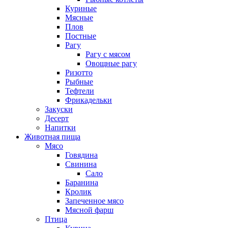
Куриные
Мясные
Плов
Постные
Рагу
Рагу с мясом
Овощные рагу
Ризотто
Рыбные
Тефтели
Фрикадельки
Закуски
Десерт
Напитки
Животная пища
Мясо
Говядина
Свинина
Сало
Баранина
Кролик
Запеченное мясо
Мясной фарш
Птица