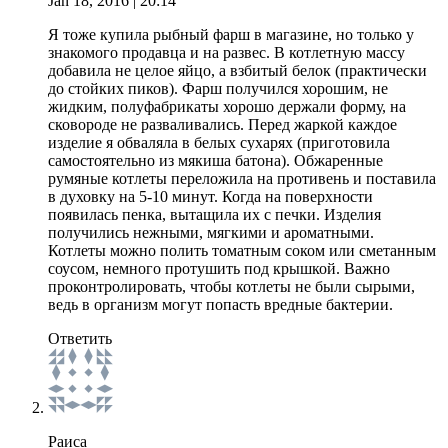
Jan 18, 2016
| 20:14
Я тоже купила рыбный фарш в магазине, но только у
знакомого продавца и на развес. В котлетную массу
добавила не целое яйцо, а взбитый белок (практически
до стойких пиков). Фарш получился хорошим, не
жидким, полуфабрикаты хорошо держали форму, на
сковороде не разваливались. Перед жаркой каждое
изделие я обваляла в белых сухарях (приготовила
самостоятельно из мякиша батона). Обжаренные
румяные котлеты переложила на противень и поставила
в духовку на 5-10 минут. Когда на поверхности
появилась пенка, вытащила их с печки. Изделия
получились нежными, мягкими и ароматными.
Котлеты можно полить томатным соком или сметанным
соусом, немного протушить под крышкой. Важно
проконтролировать, чтобы котлеты не были сырыми,
ведь в организм могут попасть вредные бактерии.
Ответить
Раиса