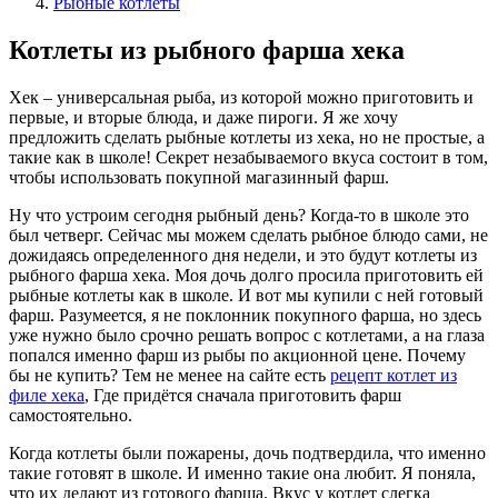
Рыбные котлеты
Котлеты из рыбного фарша хека
Хек – универсальная рыба, из которой можно приготовить и
первые, и вторые блюда, и даже пироги. Я же хочу
предложить сделать рыбные котлеты из хека, но не простые, а
такие как в школе! Секрет незабываемого вкуса состоит в том,
чтобы использовать покупной магазинный фарш.
Ну что устроим сегодня рыбный день? Когда-то в школе это
был четверг. Сейчас мы можем сделать рыбное блюдо сами, не
дожидаясь определенного дня недели, и это будут котлеты из
рыбного фарша хека. Моя дочь долго просила приготовить ей
рыбные котлеты как в школе. И вот мы купили с ней готовый
фарш. Разумеется, я не поклонник покупного фарша, но здесь
уже нужно было срочно решать вопрос с котлетами, а на глаза
попался именно фарш из рыбы по акционной цене. Почему
бы не купить? Тем не менее на сайте есть
рецепт котлет из
филе хека
, Где придётся сначала приготовить фарш
самостоятельно.
Когда котлеты были пожарены, дочь подтвердила, что именно
такие готовят в школе. И именно такие она любит. Я поняла,
что их делают из готового фарша. Вкус у котлет слегка