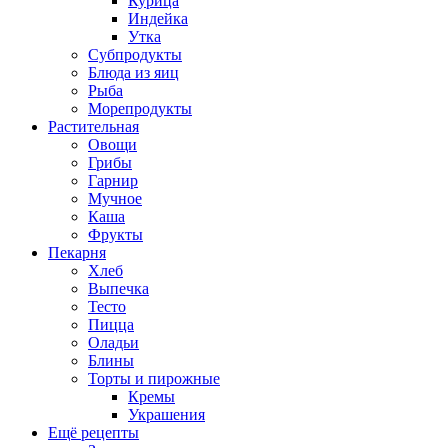
Курица
Индейка
Утка
Субпродукты
Блюда из яиц
Рыба
Морепродукты
Растительная
Овощи
Грибы
Гарнир
Мучное
Каша
Фрукты
Пекарня
Хлеб
Выпечка
Тесто
Пицца
Оладьи
Блины
Торты и пирожные
Кремы
Украшения
Ещё рецепты