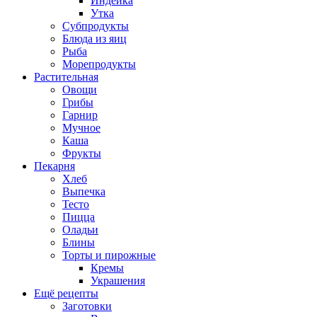
Индейка
Утка
Субпродукты
Блюда из яиц
Рыба
Морепродукты
Растительная
Овощи
Грибы
Гарнир
Мучное
Каша
Фрукты
Пекарня
Хлеб
Выпечка
Тесто
Пицца
Оладьи
Блины
Торты и пирожные
Кремы
Украшения
Ещё рецепты
Заготовки