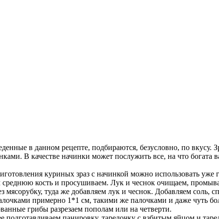
денные в данном рецепте, подбираются, безусловно, по вкусу. Зр
ками. В качестве начинки может послужить все, на что богата в
иготовления куриных зраз с начинкой можно использовать уже 
 среднюю кость и просушиваем. Лук и чеснок очищаем, промыв
мясорубку, туда же добавляем лук и чеснок. Добавляем соль, сп
алочками примерно 1*1 см, такими же палочками и даже чуть бол
ованные грибы разрезаем пополам или на четверти.
нее подготавливаем панировку, тарелочку с взбитым яйцом и та