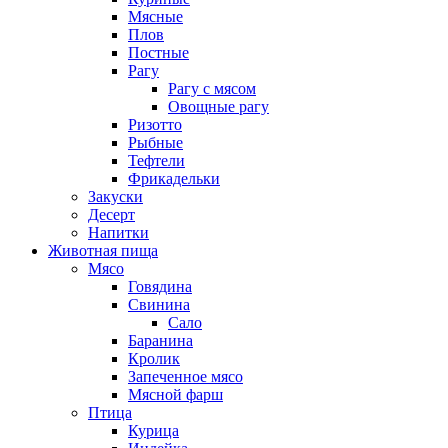
Мясные
Плов
Постные
Рагу
Рагу с мясом
Овощные рагу
Ризотто
Рыбные
Тефтели
Фрикадельки
Закуски
Десерт
Напитки
Животная пища
Мясо
Говядина
Свинина
Сало
Баранина
Кролик
Запеченное мясо
Мясной фарш
Птица
Курица