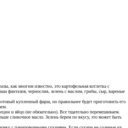
азы, как многим известно, это картофельная котлетка с
аша фантазия, чернослив, зелень с маслом, грибы, сыр, вареные
готовый купленный фарш, но правильнее будет приготовить его
аем.
еции и яйцо (не обязательно). Все тщательно перемешиваем.
ьше сливочное масло. Зелень берем по вкусу, это может быть
релочку с панировочными сухарями. Если сухари не соленые их