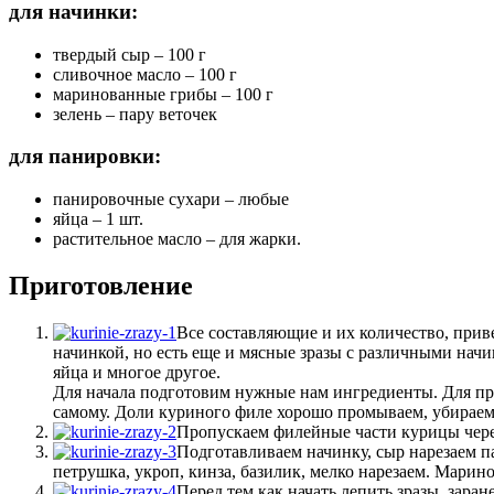
для начинки:
твердый сыр – 100 г
сливочное масло – 100 г
маринованные грибы – 100 г
зелень – пару веточек
для панировки:
панировочные сухари – любые
яйца – 1 шт.
растительное масло – для жарки.
Приготовление
Все составляющие и их количество, приве
начинкой, но есть еще и мясные зразы с различными начин
яйца и многое другое.
Для начала подготовим нужные нам ингредиенты. Для пр
самому. Доли куриного филе хорошо промываем, убираем
Пропускаем филейные части курицы через 
Подготавливаем начинку, сыр нарезаем п
петрушка, укроп, кинза, базилик, мелко нарезаем. Марин
Перед тем как начать лепить зразы, зара