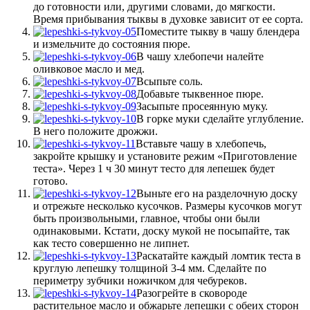
до готовности или, другими словами, до мягкости.
Время прибывания тыквы в духовке зависит от ее сорта.
Поместите тыкву в чашу блендера
и измельчите до состояния пюре.
В чашу хлебопечи налейте
оливковое масло и мед.
Всыпьте соль.
Добавьте тыквенное пюре.
Засыпьте просеянную муку.
В горке муки сделайте углубление.
В него положите дрожжи.
Вставьте чашу в хлебопечь,
закройте крышку и установите режим «Приготовление
теста». Через 1 ч 30 минут тесто для лепешек будет
готово.
Выньте его на разделочную доску
и отрежьте несколько кусочков. Размеры кусочков могут
быть произвольными, главное, чтобы они были
одинаковыми. Кстати, доску мукой не посыпайте, так
как тесто совершенно не липнет.
Раскатайте каждый ломтик теста в
круглую лепешку толщиной 3-4 мм. Сделайте по
периметру зубчики ножичком для чебуреков.
Разогрейте в сковороде
растительное масло и обжарьте лепешки с обеих сторон