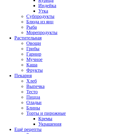
Курица
Индейка
Утка
Субпродукты
Блюда из яиц
Рыба
Морепродукты
Растительная
Овощи
Грибы
Гарнир
Мучное
Каша
Фрукты
Пекарня
Хлеб
Выпечка
Тесто
Пицца
Оладьи
Блины
Торты и пирожные
Кремы
Украшения
Ещё рецепты