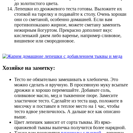
до золотистого цвета.
Лепешки из дрожжевого теста готовы. Выложите их
стопкой на тарелку и подавайте к столу. Очень хороши
они со сметаной, особенно домашней. Если вам
противопоказано жирное, можете сметану заменить
нежирным йогуртом. Прекрасно дополнит вкус
кисленький джем либо варенье, например сливовое,
вишневое или смородиновое.
Хозяйке на заметку:
Тесто не обязательно замешивать в хлебопечи. Это
можно сделать и вручную. В просеянную муку всыпьте
дрожжи и хорошо перемешайте. Добавьте соль,
оливковое масло, мед и тыквенное пюре. Замесите
эластичное тесто. Сделайте из теста шар, положите в
мисочку и поставьте в теплое место на 1 час, чтобы
тесто вдвое увеличилось. А дальше все как описано
выше.
Цвет лепешек зависит от сорта тыквы. Из ярко-
оранжевой тыквы выпечка получится более нарядной.
Также вам понравятся
плацинды с тыквой
– лепешки