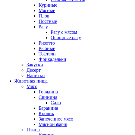
Куриные
Мясные
Плов
Постные
Рагу
Рагу с мясом
Овощные рагу
Ризотто
Рыбные
Тефтели
Фрикадельки
Закуски
Десерт
Напитки
Животная пища
Мясо
Говядина
Свинина
Сало
Баранина
Кролик
Запеченное мясо
Мясной фарш
Птица