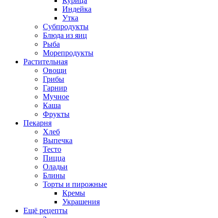
Курица
Индейка
Утка
Субпродукты
Блюда из яиц
Рыба
Морепродукты
Растительная
Овощи
Грибы
Гарнир
Мучное
Каша
Фрукты
Пекарня
Хлеб
Выпечка
Тесто
Пицца
Оладьи
Блины
Торты и пирожные
Кремы
Украшения
Ещё рецепты