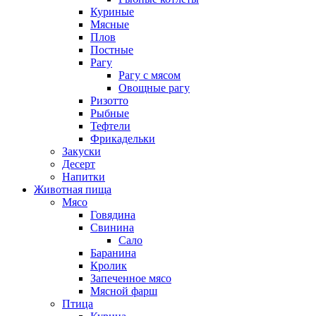
Куриные
Мясные
Плов
Постные
Рагу
Рагу с мясом
Овощные рагу
Ризотто
Рыбные
Тефтели
Фрикадельки
Закуски
Десерт
Напитки
Животная пища
Мясо
Говядина
Свинина
Сало
Баранина
Кролик
Запеченное мясо
Мясной фарш
Птица