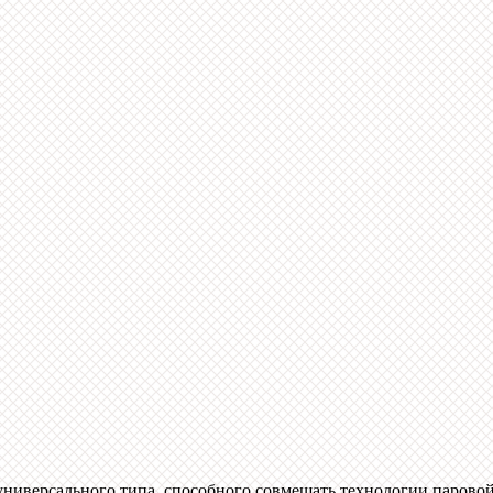
универсального типа, способного совмещать технологии парово