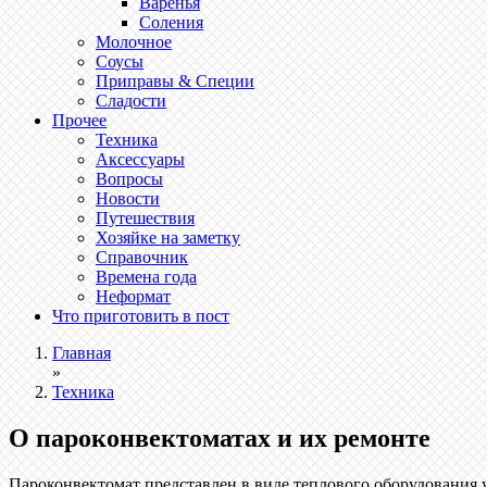
Варенья
Соления
Молочное
Соусы
Приправы & Специи
Сладости
Прочее
Техника
Аксессуары
Вопросы
Новости
Путешествия
Хозяйке на заметку
Справочник
Времена года
Неформат
Что приготовить в пост
Главная
»
Техника
О пароконвектоматах и их ремонте
Пароконвектомат представлен в виде теплового оборудования 