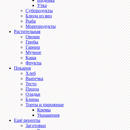
Индейка
Утка
Субпродукты
Блюда из яиц
Рыба
Морепродукты
Растительная
Овощи
Грибы
Гарнир
Мучное
Каша
Фрукты
Пекарня
Хлеб
Выпечка
Тесто
Пицца
Оладьи
Блины
Торты и пирожные
Кремы
Украшения
Ещё рецепты
Заготовки