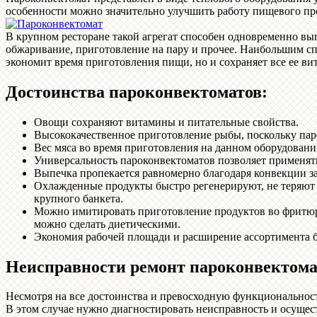
особенности можно значительно улучшить работу пищевого пре
В крупном ресторане такой агрегат способен одновременно вы
обжаривание, приготовление на пару и прочее. Наибольшим сп
экономит время приготовления пищи, но и сохраняет все ее ви
Достоинства пароконвектоматов:
Овощи сохраняют витамины и питательные свойства.
Высококачественное приготовление рыбы, поскольку паро
Вес мяса во время приготовления на данном оборудовании
Универсальность пароконвектоматов позволяет применят
Выпечка пропекается равномерно благодаря конвекции за 
Охлажденные продукты быстро регенерируют, не теряют с
крупного банкета.
Можно имитировать приготовление продуктов во фритюре 
можно сделать диетическими.
Экономия рабочей площади и расширение ассортимента 
Неисправности ремонт пароконвектома
Несмотря на все достоинства и превосходную функциональность
В этом случае нужно диагностировать неисправность и осуще