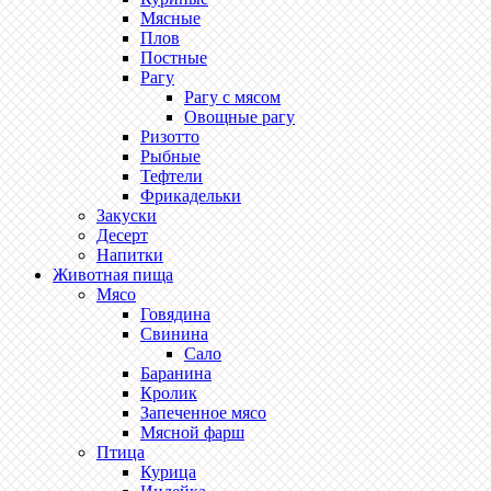
Мясные
Плов
Постные
Рагу
Рагу с мясом
Овощные рагу
Ризотто
Рыбные
Тефтели
Фрикадельки
Закуски
Десерт
Напитки
Животная пища
Мясо
Говядина
Свинина
Сало
Баранина
Кролик
Запеченное мясо
Мясной фарш
Птица
Курица