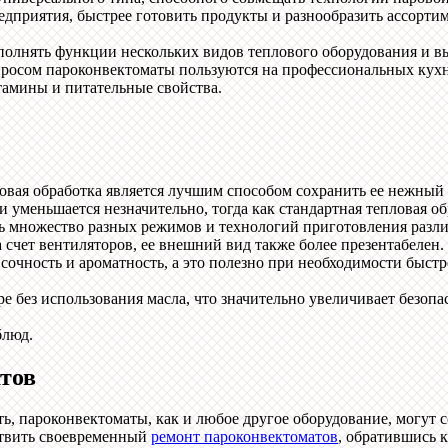
дприятия, быстрее готовить продукты и разнообразить ассорти
полнять функции нескольких видов теплового оборудования и в
росом пароконвектоматы пользуются на профессиональных кухня
тамины и питательные свойства.
вая обработка является лучшим способом сохранить ее нежный 
 уменьшается незначительно, тогда как стандартная тепловая обр
ь множество разных режимов и технологий приготовления разл
счет вентиляторов, ее внешний вид также более презентабелен.
очность и ароматность, а это полезно при необходимости быстр
без использования масла, что значительно увеличивает безопас
блюд.
тов
, пароконвектоматы, как и любое другое оборудование, могут со
ствить своевременный
ремонт пароконвектоматов
, обратившись 