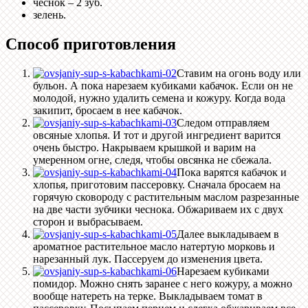
чеснок – 2 зуб.
зелень.
Способ приготовления
Ставим на огонь воду или
бульон. А пока нарезаем кубиками кабачок. Если он не
молодой, нужно удалить семена и кожуру. Когда вода
закипит, бросаем в нее кабачок.
Следом отправляем
овсяные хлопья. И тот и другой ингредиент варится
очень быстро. Накрываем крышкой и варим на
умеренном огне, следя, чтобы овсянка не сбежала.
Пока варятся кабачок и
хлопья, приготовим пассеровку. Сначала бросаем на
горячую сковороду с растительным маслом разрезанные
на две части зубчики чеснока. Обжариваем их с двух
сторон и выбрасываем.
Далее выкладываем в
ароматное растительное масло натертую морковь и
нарезанный лук. Пассеруем до изменения цвета.
Нарезаем кубиками
помидор. Можно снять заранее с него кожуру, а можно
вообще натереть на терке. Выкладываем томат в