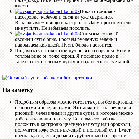
пассеровку. Посыпаем перцем и слегка обжариваем все
вместе.
Пока готовилась
пассеровка, кабачок и овсянка уже сварились.
Выкладываем овощи в кастрюлю. Даем прокипеть еще
минут пять. Не забываем посолить.
Снимаем готовый
овсяный суп с огня. Бросаем рубленую зелень и
накрываем крышкой. Пусть блюдо настоится.
Подавать суп с овсянкой лучше всего горячим. Но и в
теплом виде он тоже хорош. Я посыпаю прямо в
тарелках суп зеленым луком и подаю его со сметаной.
На заметку
Подобным образом можно готовить супы без картошки
с любыми ингредиентами. Это может быть гречневый,
рисовый, чечевичный и другие супы, в которые можно
добавлять овощи по вкусу. Если вместо кабачка
положить в кастрюлю цветную капусту или брокколи,
получится тоже очень вкусный и полезный суп. Будет
очень вкусно, если добавить рубленный болгарский