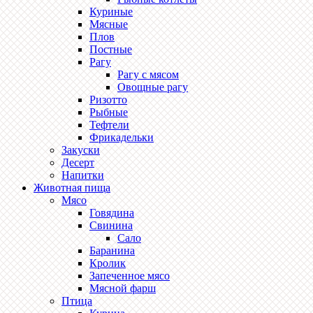
Куриные
Мясные
Плов
Постные
Рагу
Рагу с мясом
Овощные рагу
Ризотто
Рыбные
Тефтели
Фрикадельки
Закуски
Десерт
Напитки
Животная пища
Мясо
Говядина
Свинина
Сало
Баранина
Кролик
Запеченное мясо
Мясной фарш
Птица