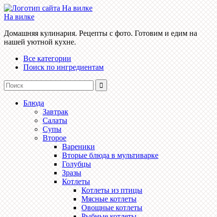
На вилке
Домашняя кулинария. Рецепты с фото. Готовим и едим на
нашей уютной кухне.
Все категории
Поиск по ингредиентам
Блюда
Завтрак
Салаты
Супы
Второе
Вареники
Вторые блюда в мультиварке
Голубцы
Зразы
Котлеты
Котлеты из птицы
Мясные котлеты
Овощные котлеты
Рыбные котлеты