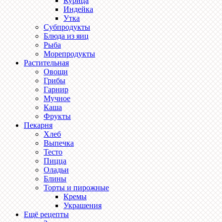
Курица
Индейка
Утка
Субпродукты
Блюда из яиц
Рыба
Морепродукты
Растительная
Овощи
Грибы
Гарнир
Мучное
Каша
Фрукты
Пекарня
Хлеб
Выпечка
Тесто
Пицца
Оладьи
Блины
Торты и пирожные
Кремы
Украшения
Ещё рецепты