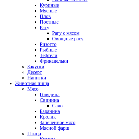
Куриные
Мясные
Плов
Постные
Рагу
Рагу с мясом
Овощные рагу
Ризотто
Рыбные
Тефтели
Фрикадельки
Закуски
Десерт
Напитки
Животная пища
Мясо
Говядина
Свинина
Сало
Баранина
Кролик
Запеченное мясо
Мясной фарш
Птица