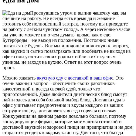
Проснувшись утром и выпив чашечку чая, вы
спешите на работу. Не всегда есть время да и желание
готовить себе полноценный завтрак, поэтому вы приходите
на работу с легким чувством голода. А через несколько часов
вы уже не можете ни о чем думать, кроме, как о еде.
Бутерброды – не выход из положения. Постоянно ними
питаться не будешь. Вот мы и подошли вплотную к вопросу,
как вкусно и сытно позавтракать или пообедать не выходя из
офиса или угостить своих родных и близких вкусным
ужином, не заходя на кухню. Ответ на этот вопрос очень
прост.
Можно заказать
вкусную еду с доставкой в ваш офис
. Это
очень важный вопрос – обеспечить своих работников
качественной и всегда свежей едой, только что
приготовленной. Даже любители диетических блюд смогут
найти здесь для себя большой выбор блюд. Доставка еды в
офис учитывает предпочтения и вкусы каждого из ваших
сотрудников, еда доставляется всегда горячая и свежая.
Конкуренция на данном рынке довольно большая, поэтому
конкурирующие фирмы, которые занимаются готовкой и
доставкой вкусной и здоровой пищи на предприятия и на дом,
стараются угодить каждому клиенту. Для того, что бы еда