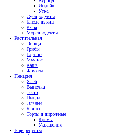
Курица
Индейка
Утка
Субпродукты
Блюда из яиц
Рыба
Морепродукты
Растительная
Овощи
Грибы
Гарнир
Мучное
Каша
Фрукты
Пекарня
Хлеб
Выпечка
Тесто
Пицца
Оладьи
Блины
Торты и пирожные
Кремы
Украшения
Ещё рецепты