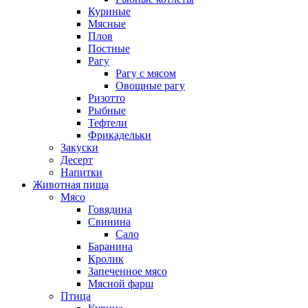
Куриные
Мясные
Плов
Постные
Рагу
Рагу с мясом
Овощные рагу
Ризотто
Рыбные
Тефтели
Фрикадельки
Закуски
Десерт
Напитки
Животная пища
Мясо
Говядина
Свинина
Сало
Баранина
Кролик
Запеченное мясо
Мясной фарш
Птица