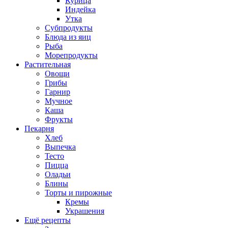
Курица
Индейка
Утка
Субпродукты
Блюда из яиц
Рыба
Морепродукты
Растительная
Овощи
Грибы
Гарнир
Мучное
Каша
Фрукты
Пекарня
Хлеб
Выпечка
Тесто
Пицца
Оладьи
Блины
Торты и пирожные
Кремы
Украшения
Ещё рецепты