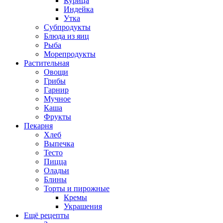
Курица
Индейка
Утка
Субпродукты
Блюда из яиц
Рыба
Морепродукты
Растительная
Овощи
Грибы
Гарнир
Мучное
Каша
Фрукты
Пекарня
Хлеб
Выпечка
Тесто
Пицца
Оладьи
Блины
Торты и пирожные
Кремы
Украшения
Ещё рецепты