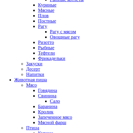
Куриные
Мясные
Плов
Постные
Рагу
Рагу с мясом
Овощные рагу
Ризотто
Рыбные
Тефтели
Фрикадельки
Закуски
Десерт
Напитки
Животная пища
Мясо
Говядина
Свинина
Сало
Баранина
Кролик
Запеченное мясо
Мясной фарш
Птица