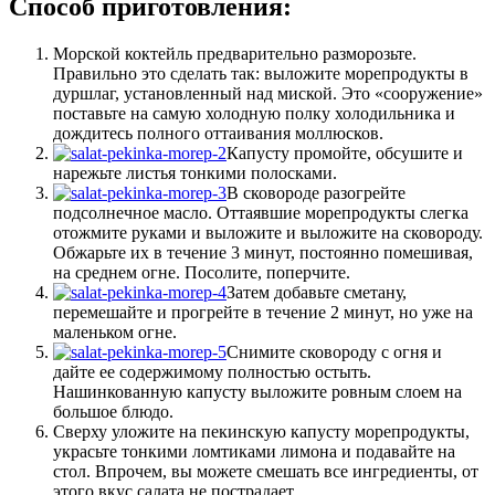
Способ приготовления:
Морской коктейль предварительно разморозьте.
Правильно это сделать так: выложите морепродукты в
дуршлаг, установленный над миской. Это «сооружение»
поставьте на самую холодную полку холодильника и
дождитесь полного оттаивания моллюсков.
Капусту промойте, обсушите и
нарежьте листья тонкими полосками.
В сковороде разогрейте
подсолнечное масло. Оттаявшие морепродукты слегка
отожмите руками и выложите и выложите на сковороду.
Обжарьте их в течение 3 минут, постоянно помешивая,
на среднем огне. Посолите, поперчите.
Затем добавьте сметану,
перемешайте и прогрейте в течение 2 минут, но уже на
маленьком огне.
Снимите сковороду с огня и
дайте ее содержимому полностью остыть.
Нашинкованную капусту выложите ровным слоем на
большое блюдо.
Сверху уложите на пекинскую капусту морепродукты,
украсьте тонкими ломтиками лимона и подавайте на
стол. Впрочем, вы можете смешать все ингредиенты, от
этого вкус салата не пострадает.