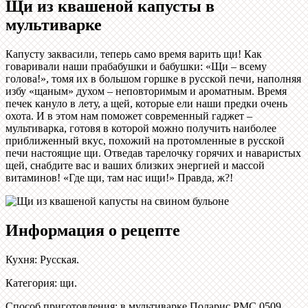
Щи из квашеной капусты в
мультиварке
Капусту заквасили, теперь само время варить щи! Как
говаривали наши прабабушки и бабушки: «Щи – всему
голова!», томя их в большом горшке в русской печи, наполняя
избу «щаным» духом – неповторимым и ароматным. Время
печек кануло в лету, а щей, которые ели наши предки очень
охота. И в этом нам поможет современный гаджет –
мультиварка, готовя в которой можно получить наиболее
приближенный вкус, похожий на протомленные в русской
печи настоящие щи. Отведав тарелочку горячих и наваристых
щей, снабдите вас и ваших близких энергией и массой
витаминов! «Где щи, там нас ищи!» Правда, ж?!
Информация о рецепте
Кухня
:
Русская
.
Категория
:
щи
.
Способ приготовления
:
в мультиварке Поларис РМС 0509