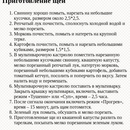
Приготовление щей
Свинину хорошо помыть, нарезать на небольшие
кусочки, размером около 2,5*2,5.
Репчатый лук почистить, сполоснуть холодной водой и
мелко порезать.
Морковь почистить, помыть и натереть на крупной
терке.
Картофель почистить, помыть и нарезать небольшими
кубиками, размером 1,5*1,5.
В мультиварочную кастрюлю поместить нарезанную
небольшими кусочками свинину, квашеную капусту,
мелко порезанный репчатый лук, натертую морковь,
порезанный небольшими кубиками картофель, добавить
томатный кетчуп, посолить и поперчить по вкусу. Затем
налить воду и перемешать.
Мультиварочную кастрюлю поставить в мультиварку.
Закрыть крышку мультиварки, включить, выставить
режим «Тушение» или «Суп», время – 2,5 часа.
После сигнала окончания включить режим «Прогрев»,
время – 15 минут, дать щам потомится.
Зеленый лук помыть, обсушить и мелко порезать.
Приготовленные щи из квашеной капусты разлить по
тарелкам, посыпать мелко порезанным зеленым луком.