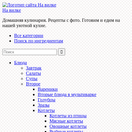
На вилке
Домашняя кулинария. Рецепты с фото. Готовим и едим на
нашей уютной кухне.
Все категории
Поиск по ингредиентам
Блюда
Завтрак
Салаты
Супы
Второе
Вареники
Вторые блюда в мультиварке
Голубцы
Зразы
Котлеты
Котлеты из птицы
Мясные котлеты
Овощные котлеты
Рыбные котлеты