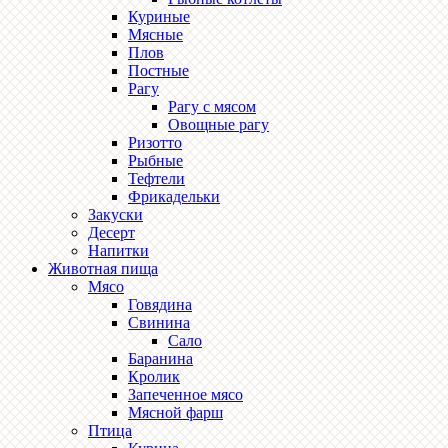
Куриные
Мясные
Плов
Постные
Рагу
Рагу с мясом
Овощные рагу
Ризотто
Рыбные
Тефтели
Фрикадельки
Закуски
Десерт
Напитки
Животная пища
Мясо
Говядина
Свинина
Сало
Баранина
Кролик
Запеченное мясо
Мясной фарш
Птица