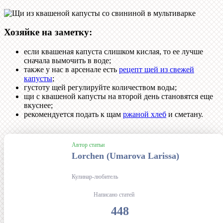
Хозяйке на заметку:
если квашеная капуста слишком кислая, то ее лучше
сначала вымочить в воде;
также у нас в арсенале есть
рецепт щей из свежей
капусты
;
густоту щей регулируйте количеством воды;
щи с квашеной капусты на второй день становятся еще
вкуснее;
рекомендуется подать к щам
ржаной хлеб
и сметану.
Автор статьи
Lorchen (Umarova Larissa)
Кулинар-любитель
Написано статей
448