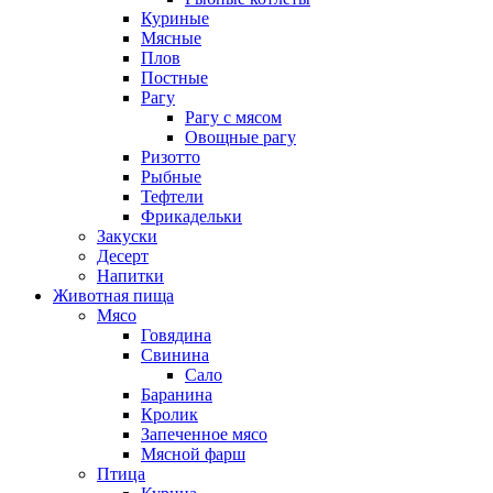
Куриные
Мясные
Плов
Постные
Рагу
Рагу с мясом
Овощные рагу
Ризотто
Рыбные
Тефтели
Фрикадельки
Закуски
Десерт
Напитки
Животная пища
Мясо
Говядина
Свинина
Сало
Баранина
Кролик
Запеченное мясо
Мясной фарш
Птица