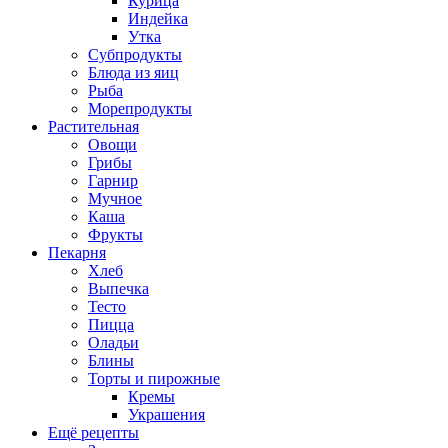
Курица
Индейка
Утка
Субпродукты
Блюда из яиц
Рыба
Морепродукты
Растительная
Овощи
Грибы
Гарнир
Мучное
Каша
Фрукты
Пекарня
Хлеб
Выпечка
Тесто
Пицца
Оладьи
Блины
Торты и пирожные
Кремы
Украшения
Ещё рецепты