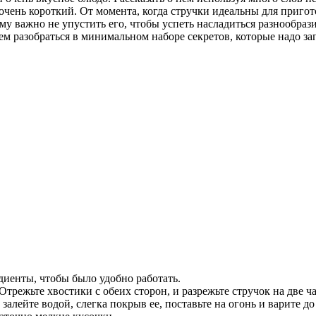
и очень короткий. От момента, когда стручки идеальны для пригот
у важно не упустить его, чтобы успеть насладиться разнообраз
ем разобраться в минимальном наборе секретов, которые надо за
диенты, чтобы было удобно работать.
Отрежьте хвостики с обеих сторон, и разрежьте стручок на две ча
залейте водой, слегка покрыв ее, поставьте на огонь и варите до