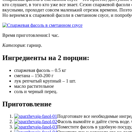
кто слушает, в того кто уже все знает. Сезон спаржевой фасол
вкусными, проходит совсем маленький отрезок времени. Поэтом
Но вернемся к спаржевой фасоли в сметанном соусе, и попробу
Время приготовления:
1 час.
Категория
:
гарнир
.
Ингредиенты на
2 порции
:
спаржевая фасоль – 0.5 кг
сметана – 150-200 г
лук репчатый крупный – 1 шт.
масло растительное
соль и черный перец.
Приготовление
Подготовьте все необходимые ингре
Фасоль вымойте и дайте стечь воде. 
Поместите фасоль в удобную посуду, 