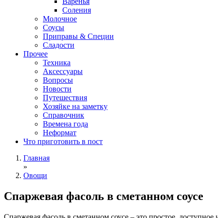
Варенья
Соления
Молочное
Соусы
Приправы & Специи
Сладости
Прочее
Техника
Аксессуары
Вопросы
Новости
Путешествия
Хозяйке на заметку
Справочник
Времена года
Неформат
Что приготовить в пост
Главная
»
Овощи
Спаржевая фасоль в сметанном соусе
Спаржевая фасоль в сметанном соусе – это простое, доступное 