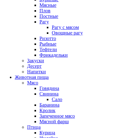
Мясные
Плов
Постные
Рагу
Рагу с мясом
Овощные рагу
Ризотто
Рыбные
Тефтели
Фрикадельки
Закуски
Десерт
Напитки
Животная пища
Мясо
Говядина
Свинина
Сало
Баранина
Кролик
Запеченное мясо
Мясной фарш
Птица
Курица