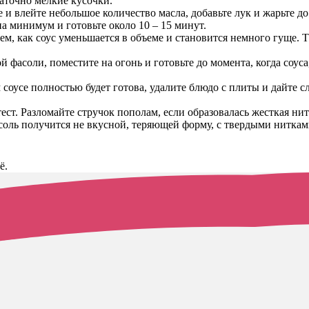
таточно мелкие кусочки.
 и влейте небольшое количество масла, добавьте лук и жарьте до
на минимум и готовьте около 10 – 15 минут.
ем, как соус уменьшается в объеме и становится немного гуще. 
 фасоли, поместите на огонь и готовьте до момента, когда соус
соусе полностью будет готова, удалите блюдо с плиты и дайте сл
ст. Разломайте стручок пополам, если образовалась жесткая нитк
соль получится не вкусной, теряющей форму, с твердыми нитка
ё.