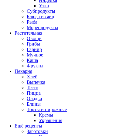
Индейка
Утка
Субпродукты
Блюда из яиц
Рыба
Морепродукты
Растительная
Овощи
Грибы
Гарнир
Мучное
Каша
Фрукты
Пекарня
Хлеб
Выпечка
Тесто
Пицца
Оладьи
Блины
Торты и пирожные
Кремы
Украшения
Ещё рецепты
Заготовки