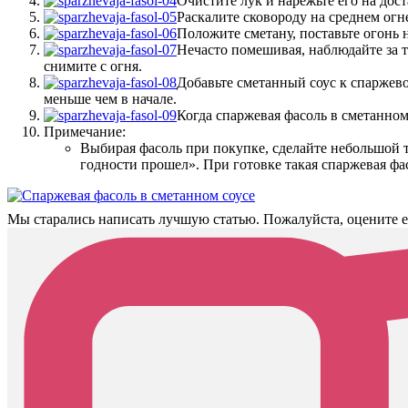
Очистите лук и нарежьте его на дос
Раскалите сковороду на среднем огне
Положите сметану, поставьте огонь 
Нечасто помешивая, наблюдайте за т
снимите с огня.
Добавьте сметанный соус к спаржевой
меньше чем в начале.
Когда спаржевая фасоль в сметанном 
Примечание:
Выбирая фасоль при покупке, сделайте небольшой те
годности прошел». При готовке такая спаржевая фа
Мы старались написать лучшую статью. Пожалуйста, оцените е