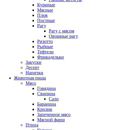
Куриные
Мясные
Плов
Постные
Рагу
Рагу с мясом
Овощные рагу
Ризотто
Рыбные
Тефтели
Фрикадельки
Закуски
Десерт
Напитки
Животная пища
Мясо
Говядина
Свинина
Сало
Баранина
Кролик
Запеченное мясо
Мясной фарш
Птица