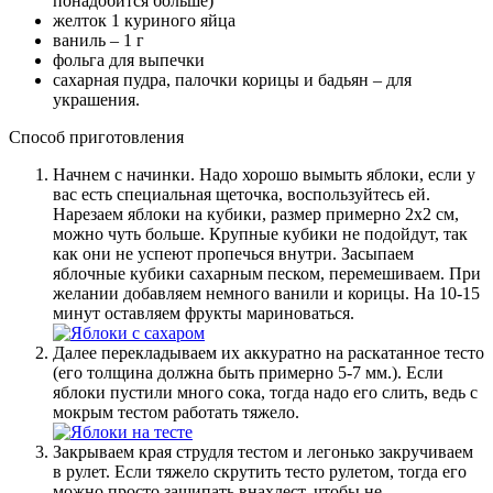
понадобится больше)
желток 1 куриного яйца
ваниль – 1 г
фольга для выпечки
сахарная пудра, палочки корицы и бадьян – для
украшения.
Способ приготовления
Начнем с начинки. Надо хорошо вымыть яблоки, если у
вас есть специальная щеточка, воспользуйтесь ей.
Нарезаем яблоки на кубики, размер примерно 2х2 см,
можно чуть больше. Крупные кубики не подойдут, так
как они не успеют пропечься внутри. Засыпаем
яблочные кубики сахарным песком, перемешиваем. При
желании добавляем немного ванили и корицы. На 10-15
минут оставляем фрукты мариноваться.
Далее перекладываем их аккуратно на раскатанное тесто
(его толщина должна быть примерно 5-7 мм.). Если
яблоки пустили много сока, тогда надо его слить, ведь с
мокрым тестом работать тяжело.
Закрываем края струдля тестом и легонько закручиваем
в рулет. Если тяжело скрутить тесто рулетом, тогда его
можно просто защипать внахлест, чтобы не