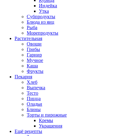
Курица
Индейка
Утка
Субпродукты
Блюда из яиц
Рыба
Морепродукты
Растительная
Овощи
Грибы
Гарнир
Мучное
Каша
Фрукты
Пекарня
Хлеб
Выпечка
Тесто
Пицца
Оладьи
Блины
Торты и пирожные
Кремы
Украшения
Ещё рецепты