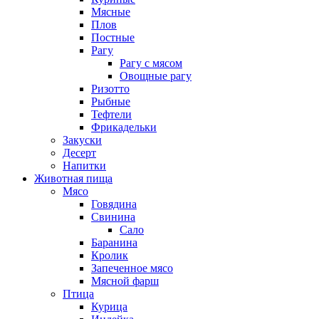
Мясные
Плов
Постные
Рагу
Рагу с мясом
Овощные рагу
Ризотто
Рыбные
Тефтели
Фрикадельки
Закуски
Десерт
Напитки
Животная пища
Мясо
Говядина
Свинина
Сало
Баранина
Кролик
Запеченное мясо
Мясной фарш
Птица
Курица