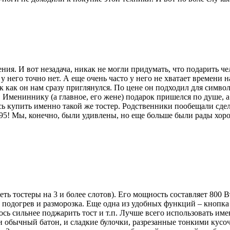
я. И вот незадача, никак не могли придумать, что подарить чело
ра у него точно нет. А еще очень часто у него не хватает времени
 как он нам сразу приглянулся. По цене он подходил для символ
. Имениннику (а главное, его жене) подарок пришелся по душе, 
сь купить именно такой же тостер. Родственники пообещали сдел
5! Мы, конечно, были удивлены, но еще больше были рады хоро
деть тостеры на 3 и более слотов). Его мощность составляет 800
же подогрев и разморозка. Еще одна из удобных функций – кнопка
ось сильнее поджарить тост и т.п. Лучше всего использовать им
 обычный батон, и сладкие булочки, разрезанные тонкими кусочк