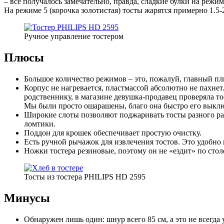
– все получалось замечательно, правда, сладкие булки на режим
На режиме 5 (корочка золотистая) тосты жарятся примерно 1.5-
Ручное управление тостером
Плюсы
Большое количество режимов – это, пожалуй, главный пл
Корпус не нагревается, пластмассой абсолютно не пахнет.
родственнику, в магазине девушка-продавец проверяла то
Мы были просто ошарашены, благо она быстро его выключи
Широкие слоты позволяют поджаривать тосты разного ра
ломтики.
Поддон для крошек обеспечивает простую очистку.
Есть ручной рычажок для извлечения тостов. Это удобно 
Ножки тостера резиновые, поэтому он не «ездит» по стол
Тосты из тостера PHILIPS HD 2595
Минусы
Обнаружен лишь один: шнур всего 85 см, а это не всегда