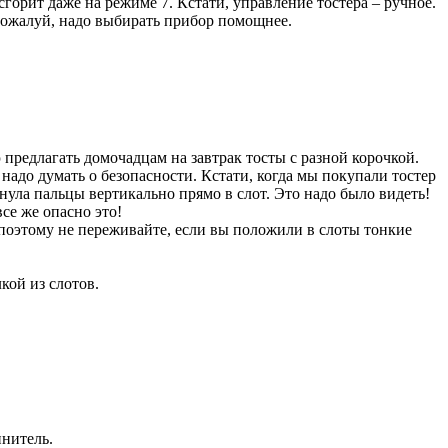
сгорит даже на режиме 7. Кстати, управление тостера – ручное.
 пожалуй, надо выбирать прибор помощнее.
предлагать домочадцам на завтрак тосты с разной корочкой.
 надо думать о безопасности. Кстати, когда мы покупали тостер
нула пальцы вертикально прямо в слот. Это надо было видеть!
се же опасно это!
поэтому не переживайте, если вы положили в слоты тонкие
кой из слотов.
инитель.