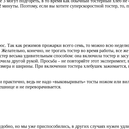
е 3 могут подгореть, в то время как обычный тостерный хлеб не 
2 минуты. Поэтому, если вы хотите суперскоростной тостер, то,
юс. Так как режимов прожарки всего семь, то можно всю неделю 
 Желательно, конечно, не трогать тостер во время работы, все же
стер весьма удивительным способом: она включила тостер и засу
ла другой рукой. Просьба – не повторяйте этот эксперимент, в
змера и ширины. При включении тостера хлебушек зажимается, 
и практично, ведь не надо «выковыривать» тосты ножом или вил
ешнице и не переворачивается.
 удобно, но мы уже приспособились, в других случаях нужен удл