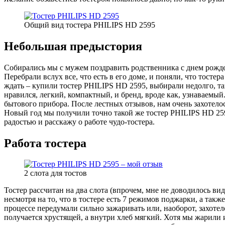
Общий вид тостера PHILIPS HD 2595
Небольшая предыстория
Собирались мы с мужем поздравить родственника с днем рождени
Перебрали вслух все, что есть в его доме, и поняли, что тосте
ждать – купили тостер PHILIPS HD 2595, выбирали недолго, так
нравился, легкий, компактный, и бренд, вроде как, узнаваемый
бытового прибора. После лестных отзывов, нам очень захотело
Новый год мы получили точно такой же тостер PHILIPS HD 259
радостью и расскажу о работе чудо-тостера.
Работа тостера
2 слота для тостов
Тостер рассчитан на два слота (впрочем, мне не доводилось ви
несмотря на то, что в тостере есть 7 режимов поджарки, а так
процессе передумали сильно зажаривать или, наоборот, захотел
получается хрустящей, а внутри хлеб мягкий. Хотя мы жарили и