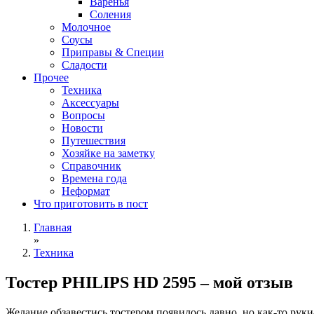
Варенья
Соления
Молочное
Соусы
Приправы & Специи
Сладости
Прочее
Техника
Аксессуары
Вопросы
Новости
Путешествия
Хозяйке на заметку
Справочник
Времена года
Неформат
Что приготовить в пост
Главная
»
Техника
Тостер PHILIPS HD 2595 – мой отзыв
Желание обзавестись тостером появилось давно, но как-то руки