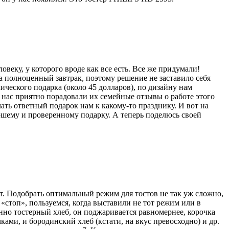
веку, у которого вроде как все есть. Все же придумали!
 на полноценный завтрак, поэтому решение не заставило себя
ического подарка (около 45 долларов), по дизайну нам
а нас приятно порадовали их семейные отзывы о работе этого
ать ответный подарок нам к какому-то празднику. И вот на
шему и проверенному подарку. А теперь поделюсь своей
 Вт. Подобрать оптимальный режим для тостов не так уж сложно,
 «стоп», пользуемся, когда выставили не тот режим или в
енно тостерный хлеб, он поджаривается равномернее, корочка
ами, и бородинский хлеб (кстати, на вкус превосходно) и др.