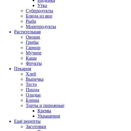
Индейка
Утка
Субпродукты
Блюда из яиц
Рыба
Морепродукты
Растительная
Овощи
Грибы
Гарнир
Мучное
Каша
Фрукты
Пекарня
Хлеб
Выпечка
Тесто
Пицца
Оладьи
Блины
Торты и пирожные
Кремы
Украшения
Ещё рецепты
Заготовки