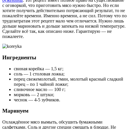
буженины
. Тот рецепт имеет полное право на существование
с оговоркой, что приготовить мясо нужно быстро. Но если
хотите получить действительно потрясающий результат, то не
пожалейте времени. Именно времени, а не сил. Потому что по
трудозатратам этот рецепт мало чем отличается. Нужно лишь
дольше мариновать и дольше запекать на низкой температуре.
Сделайте всё так, как описано ниже. Гарантирую — не
пожалеете.
Ингредиенты
свиная корейка — 1,5 кг;
соль — 1 столовая ложка;
перец свежемолотый, тмин, молотый красный сладкий
перец – по 1 чайной ложке;
сливочное масло — 100 г;
морковь — 2 штуки;
чеснок — 4-5 зубчиков.
Маринуем
Охлаждённое мясо вымыть, обсушить бумажными
салфетками. Соль и другие специи смешать в блюдце. Не