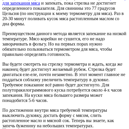
для запекания мяса
и запекать, пока стрелка не достигнет
определенного показателя. Для свинины это 77 градусов
Цельсия (по инструкции к моему термометру для мяса). Раз в
20-30 минут поливать кусок мяса растопленным маслом со
дна формы.
Преимуществом данного метода является запекание на низкой
температуре. Мясо корейки не сушится, его не надо
заворачивать в фольгу. Но на первых порах нужно
обязательно пользоваться термометром для мяса, чтобы
правильно определять готовность.
Вы будете смотреть на стрелку термометра и ждать, когда же
наконец будет достигнут желаемый рубеж. Стрелка будет
двигаться еле-еле, почти незаметно. В этот момент главное не
поддаться соблазну увеличить температуру в духовке.
Требуемое показание всё равно будет достигнуто. Для
полуторакилограммового куска потребуется около 4-х часов
запекания. На куски мяса большего размера может
понадобится 5-6 часов.
По достижении внутри мяса требуемой температуры
выключить духовку, достать форму с мясом, слить
растопленное масло и мясной сок. Теперь вы знаете, как
запечь буженину на небольших температурах.