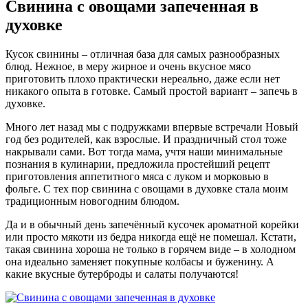
Свинина с овощами запеченная в
духовке
Кусок свинины – отличная база для самых разнообразных
блюд. Нежное, в меру жирное и очень вкусное мясо
приготовить плохо практически нереально, даже если нет
никакого опыта в готовке. Самый простой вариант – запечь в
духовке.
Много лет назад мы с подружками впервые встречали Новый
год без родителей, как взрослые. И праздничный стол тоже
накрывали сами. Вот тогда мама, учтя наши минимальные
познания в кулинарии, предложила простейший рецепт
приготовления аппетитного мяса с луком и морковью в
фольге. С тех пор свинина с овощами в духовке стала моим
традиционным новогодним блюдом.
Да и в обычный день запечённый кусочек ароматной корейки
или просто мякоти из бедра никогда ещё не помешал. Кстати,
такая свинина хороша не только в горячем виде – в холодном
она идеально заменяет покупные колбасы и буженину. А
какие вкусные бутерброды и салаты получаются!