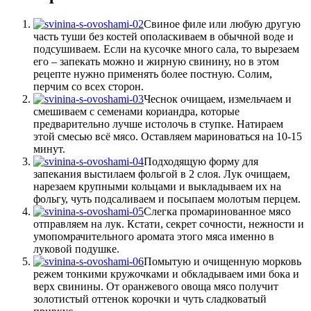
Свиное филе или любую другую
часть туши без костей ополаскиваем в обычной воде и
подсушиваем. Если на кусочке много сала, то вырезаем
его – запекать можно и жирную свинину, но в этом
рецепте нужно применять более постную. Солим,
перчим со всех сторон.
Чеснок очищаем, измельчаем и
смешиваем с семенами кориандра, которые
предварительно лучше истолочь в ступке. Натираем
этой смесью всё мясо. Оставляем мариноваться на 10-15
минут.
Подходящую форму для
запекания выстилаем фольгой в 2 слоя. Лук очищаем,
нарезаем крупными кольцами и выкладываем их на
фольгу, чуть подсаливаем и посыпаем молотым перцем.
Слегка промаринованное мясо
отправляем на лук. Кстати, секрет сочности, нежности и
умопомрачительного аромата этого мяса именно в
луковой подушке.
Помытую и очищенную морковь
режем тонкими кружочками и обкладываем ими бока и
верх свинины. От оранжевого овоща мясо получит
золотистый оттенок корочки и чуть сладковатый