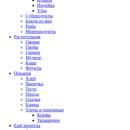
Курица
Индейка
Утка
Субпродукты
Блюда из яиц
Рыба
Морепродукты
Растительная
Овощи
Грибы
Гарнир
Мучное
Каша
Фрукты
Пекарня
Хлеб
Выпечка
Тесто
Пицца
Оладьи
Блины
Торты и пирожные
Кремы
Украшения
Ещё рецепты