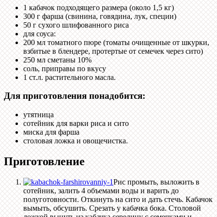
1 кабачок подходящего размера (около 1,5 кг)
300 г фарша (свинина, говядина, лук, специи)
50 г сухого шлифованного риса
для соуса:
200 мл томатного пюре (томаты очищенные от шкурки,
взбитые в блендере, протертые от семечек через сито)
250 мл сметаны 10%
соль, приправы по вкусу
1 ст.л. растительного масла.
Для приготовления понадобится:
утятница
сотейник для варки риса и сито
миска для фарша
столовая ложка и овощечистка.
Приготовление
Рис промыть, выложить в
сотейник, залить 4 объемами воды и варить до
полуготовности. Откинуть на сито и дать стечь. Кабачок
вымыть, обсушить. Срезать у кабачка бока. Столовой
ложкой вынуть из кабачка середину с семечками и