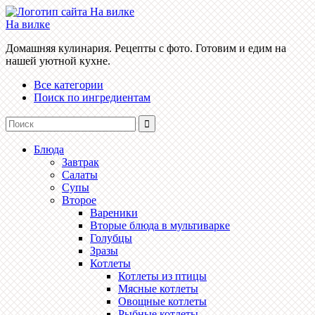
На вилке
Домашняя кулинария. Рецепты с фото. Готовим и едим на
нашей уютной кухне.
Все категории
Поиск по ингредиентам
Блюда
Завтрак
Салаты
Супы
Второе
Вареники
Вторые блюда в мультиварке
Голубцы
Зразы
Котлеты
Котлеты из птицы
Мясные котлеты
Овощные котлеты
Рыбные котлеты