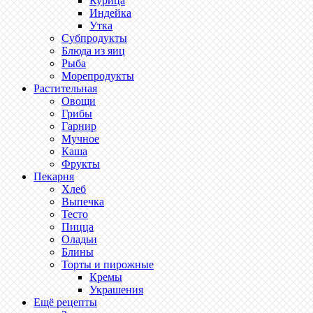
Курица
Индейка
Утка
Субпродукты
Блюда из яиц
Рыба
Морепродукты
Растительная
Овощи
Грибы
Гарнир
Мучное
Каша
Фрукты
Пекарня
Хлеб
Выпечка
Тесто
Пицца
Оладьи
Блины
Торты и пирожные
Кремы
Украшения
Ещё рецепты