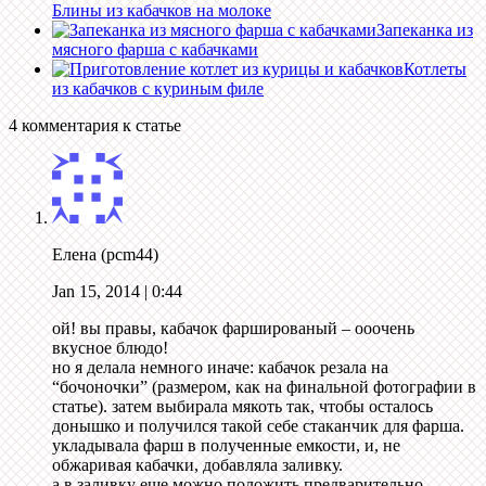
Блины из кабачков на молоке
Запеканка из
мясного фарша с кабачками
Котлеты
из кабачков с куриным филе
4 комментария к статье
Елена (pcm44)
Jan 15, 2014
| 0:44
ой! вы правы, кабачок фаршированый – ооочень
вкусное блюдо!
но я делала немного иначе: кабачок резала на
“бочоночки” (размером, как на финальной фотографии в
статье). затем выбирала мякоть так, чтобы осталось
донышко и получился такой себе стаканчик для фарша.
укладывала фарш в полученные емкости, и, не
обжаривая кабачки, добавляла заливку.
а в заливку еще можно положить предварительно