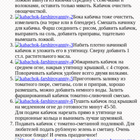
волокнами, оставить только мякоть. Кабачок очистить
овощечисткой.
Бока кабачка тоже очистить,
измельчить (на терке или в блендере). Смешать начинку
для кабачка. Фарш соединить с рисом, добавить кабачок,
выправить на соль, добавить приправы, тщательно
вымешать ложкой.
Набить плотно начинкой
кабачок и уложить его в утятницу. Сверху добавить 1
ст.л. растительного масла.
Обжаривать кабачок на
среднем огне, накрыв утятницу крышкой, с 4 сторон.
Поворачивать кабачок удобнее всего двумя вилками.
Приготовить заливку из
томатного пюре, сметаны, соли и приправ, хорошо
размешать, можно добавить немного воды. Залить
фаршированный кабачок томатно-сливочной смесью.
Тушить кабачок под крышкой
на медленном огне до готовности минут 45-50.
Для подачи кабачок нарезать прямо в утятнице на
порционные кольца и вынимать лучше шумовкой.
Подавать кабачок с томатно-сметанной подливкой. Для
любителей подать рубленую зелень и сметану. Очень
вкусное блюдо! И очень праздничное!