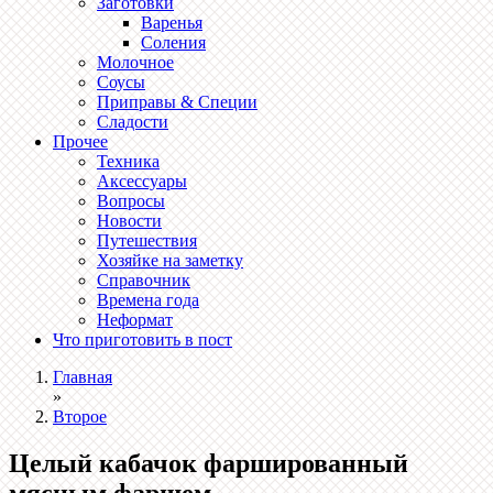
Заготовки
Варенья
Соления
Молочное
Соусы
Приправы & Специи
Сладости
Прочее
Техника
Аксессуары
Вопросы
Новости
Путешествия
Хозяйке на заметку
Справочник
Времена года
Неформат
Что приготовить в пост
Главная
»
Второе
Целый кабачок фаршированный
мясным фаршем