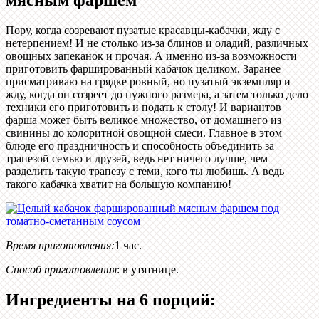
Пору, когда созревают пузатые красавцы-кабачки, жду с
нетерпением! И не столько из-за блинов и оладий, различных
овощных запеканок и прочая. А именно из-за возможности
приготовить фаршированный кабачок целиком. Заранее
присматриваю на грядке ровный, но пузатый экземпляр и
жду, когда он созреет до нужного размера, а затем только дело
техники его приготовить и подать к столу! И вариантов
фарша может быть великое множество, от домашнего из
свинины до колоритной овощной смеси. Главное в этом
блюде его праздничность и способность объединить за
трапезой семью и друзей, ведь нет ничего лучше, чем
разделить такую трапезу с теми, кого ты любишь. А ведь
такого кабачка хватит на большую компанию!
Время приготовления:
1 час.
Способ приготовления
:
в утятнице
.
Ингредиенты на
6 порций
: