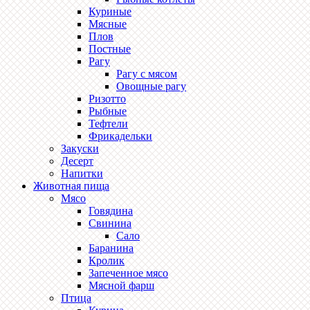
Куриные
Мясные
Плов
Постные
Рагу
Рагу с мясом
Овощные рагу
Ризотто
Рыбные
Тефтели
Фрикадельки
Закуски
Десерт
Напитки
Животная пища
Мясо
Говядина
Свинина
Сало
Баранина
Кролик
Запеченное мясо
Мясной фарш
Птица