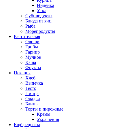
Курица
Индейка
Утка
Субпродукты
Блюда из яиц
Рыба
Морепродукты
Растительная
Овощи
Грибы
Гарнир
Мучное
Каша
Фрукты
Пекарня
Хлеб
Выпечка
Тесто
Пицца
Оладьи
Блины
Торты и пирожные
Кремы
Украшения
Ещё рецепты