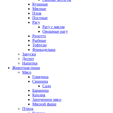
Куриные
Мясные
Плов
Постные
Рагу
Рагу с мясом
Овощные рагу
Ризотто
Рыбные
Тефтели
Фрикадельки
Закуски
Десерт
Напитки
Животная пища
Мясо
Говядина
Свинина
Сало
Баранина
Кролик
Запеченное мясо
Мясной фарш
Птица