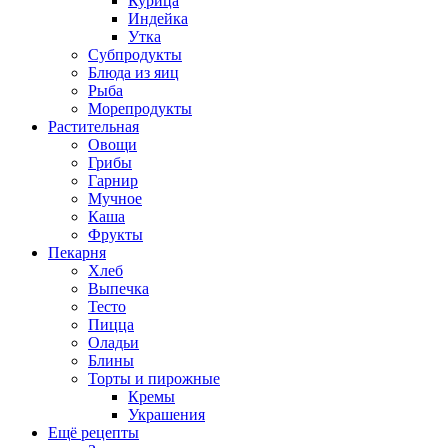
Курица
Индейка
Утка
Субпродукты
Блюда из яиц
Рыба
Морепродукты
Растительная
Овощи
Грибы
Гарнир
Мучное
Каша
Фрукты
Пекарня
Хлеб
Выпечка
Тесто
Пицца
Оладьи
Блины
Торты и пирожные
Кремы
Украшения
Ещё рецепты