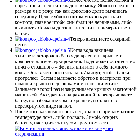
нарезанный апельсин кладете в банку. Яблоки среднего
размера я не режу, так как довольно долго вычищать
серединку. Целые яблоки потом можно кушать из
компота, главное чтобы они были не червивыми, либо
выкинуть. Фрукты должны заполнить примерно треть
банки.
Теперь высыпаете сахарный
песок.
Когда вода закипела –
заливаете осторожно банку до краев и накрываете
крышкой для консервирования. Вода может остаться, но
ничего страшного – фрукты впитают в себя немного
воды. Оставляете постоять на 5-7 минут, чтобы банка
прогрелась. Затем выливаете обратно в кастрюлю при
помощи крышки с дырочками и снова кипятите.
Заливаете второй раз и закручиваете крышку закаточной
машинкой. Аккуратно над раковиной переворачиваете
банку, во избежание срыва крышки, и ставите в
перевернутом виде на пол.
После того как компот остынет, храните при комнатной
температуре дома, либо подвале. Зимой, открыв
баночку, насладитесь вкусом ароматом лета.