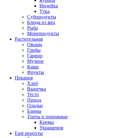
Курица
Индейка
Утка
Субпродукты
Блюда из яиц
Рыба
Морепродукты
Растительная
Овощи
Грибы
Гарнир
Мучное
Каша
Фрукты
Пекарня
Хлеб
Выпечка
Тесто
Пицца
Оладьи
Блины
Торты и пирожные
Кремы
Украшения
Ещё рецепты