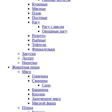
Куриные
Мясные
Плов
Постные
Рагу
Рагу с мясом
Овощные рагу
Ризотто
Рыбные
Тефтели
Фрикадельки
Закуски
Десерт
Напитки
Животная пища
Мясо
Говядина
Свинина
Сало
Баранина
Кролик
Запеченное мясо
Мясной фарш
Птица