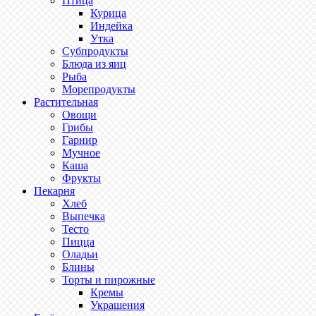
Птица
Курица
Индейка
Утка
Субпродукты
Блюда из яиц
Рыба
Морепродукты
Растительная
Овощи
Грибы
Гарнир
Мучное
Каша
Фрукты
Пекарня
Хлеб
Выпечка
Тесто
Пицца
Оладьи
Блины
Торты и пирожные
Кремы
Украшения