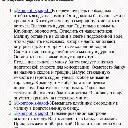
В первую очередь необходимо
отобрать ягоды на компот. Они должны быть спелыми и
крепкими. Красную и черную смородину отделить от
веточек. Выложить в дуршлаг. Тщательно промыть.
Клубнику ополоснуть. Отделить от чашелистиков.
Малину оставить на 20 мин в слегка подсоленной воде,
чтобы удалить насекомых, которые часто заползают
внутрь ягод. Затем промыть ее холодной водой.
Сложить смородину, клубнику и малину в дуршлаг.
Оставить на несколько минут подсохнуть.
Ягоды пересыпать в миску. Затем следует заняться
подготовкой емкости для консервации. Осмотреть банку
на наличие сколов и трещин. Целую стеклянную
емкость натереть содой, уделяя особое внимание
горлышку. Крышку тоже обработать пищевым
порошком. Тщательно все промыть. Горлышко
стеклянной емкости обдать кипятком. В кипящую воду
опустить крышку на несколько минут.
Высыпать клубнику, смородину и
малину в подготовленную банку.
В эмалированной кастрюле
вскипятить воду. Влить жидкость в банку с ягодами.
Прикрыть железной крышкой. Оставить настояться на