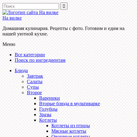
На вилке
Домашняя кулинария. Рецепты с фото. Готовим и едим на
нашей уютной кухне.
Меню
Все категории
Поиск по ингредиентам
Блюда
Завтрак
Салаты
Супы
Второе
Вареники
Вторые блюда в мультиварке
Голубцы
Зразы
Котлеты
Котлеты из птицы
Мясные котлеты
Овощные котлеты