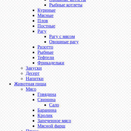
Рыбные котлеты
Куриные
Мясные
Плов
Постные
Рагу
Рагу с мясом
Овощные рагу
Ризотто
Рыбные
Тефтели
Фрикадельки
Закуски
Десерт
Напитки
Животная пища
Мясо
Говядина
Свинина
Сало
Баранина
Кролик
Запеченное мясо
Мясной фарш