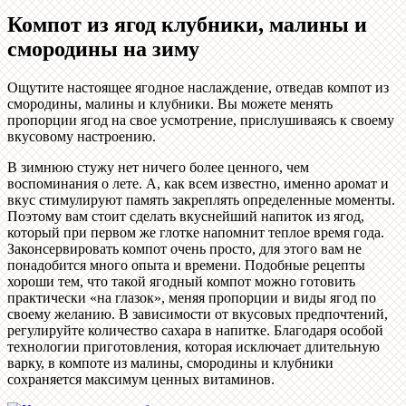
Компот из ягод клубники, малины и
смородины на зиму
Ощутите настоящее ягодное наслаждение, отведав компот из
смородины, малины и клубники. Вы можете менять
пропорции ягод на свое усмотрение, прислушиваясь к своему
вкусовому настроению.
В зимнюю стужу нет ничего более ценного, чем
воспоминания о лете. А, как всем известно, именно аромат и
вкус стимулируют память закреплять определенные моменты.
Поэтому вам стоит сделать вкуснейший напиток из ягод,
который при первом же глотке напомнит теплое время года.
Законсервировать компот очень просто, для этого вам не
понадобится много опыта и времени. Подобные рецепты
хороши тем, что такой ягодный компот можно готовить
практически «на глазок», меняя пропорции и виды ягод по
своему желанию. В зависимости от вкусовых предпочтений,
регулируйте количество сахара в напитке. Благодаря особой
технологии приготовления, которая исключает длительную
варку, в компоте из малины, смородины и клубники
сохраняется максимум ценных витаминов.