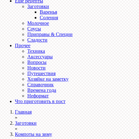
Ещё рецепты
Заготовки
Варенья
Соления
Молочное
Соусы
Приправы & Специи
Сладости
Прочее
Техника
Аксессуары
Вопросы
Новости
Путешествия
Хозяйке на заметку
Справочник
Времена года
Неформат
Что приготовить в пост
Главная
»
Заготовки
»
Компоты на зиму