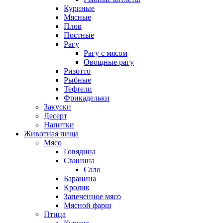
Куриные
Мясные
Плов
Постные
Рагу
Рагу с мясом
Овощные рагу
Ризотто
Рыбные
Тефтели
Фрикадельки
Закуски
Десерт
Напитки
Животная пища
Мясо
Говядина
Свинина
Сало
Баранина
Кролик
Запеченное мясо
Мясной фарш
Птица