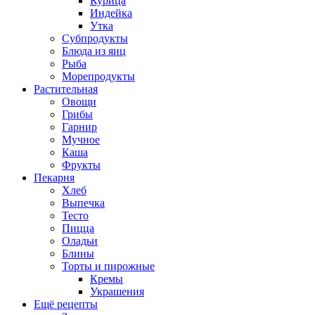
Курица
Индейка
Утка
Субпродукты
Блюда из яиц
Рыба
Морепродукты
Растительная
Овощи
Грибы
Гарнир
Мучное
Каша
Фрукты
Пекарня
Хлеб
Выпечка
Тесто
Пицца
Оладьи
Блины
Торты и пирожные
Кремы
Украшения
Ещё рецепты