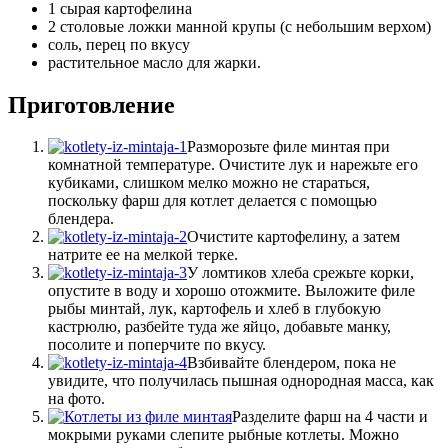
1 сырая картофелина
2 столовые ложки манной крупы (с небольшим верхом)
соль, перец по вкусу
растительное масло для жарки.
Приготовление
Разморозьте филе минтая при
комнатной температуре. Очистите лук и нарежьте его
кубиками, слишком мелко можно не стараться,
поскольку фарш для котлет делается с помощью
блендера.
Очистите картофелину, а затем
натрите ее на мелкой терке.
У ломтиков хлеба срежьте корки,
опустите в воду и хорошо отожмите. Выложите филе
рыбы минтай, лук, картофель и хлеб в глубокую
кастрюлю, разбейте туда же яйцо, добавьте манку,
посолите и поперчите по вкусу.
Взбивайте блендером, пока не
увидите, что получилась пышная однородная масса, как
на фото.
Разделите фарш на 4 части и
мокрыми руками слепите рыбные котлеты. Можно