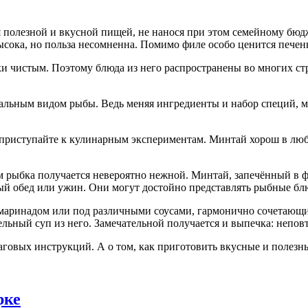
ься полезной и вкусной пищей, не нанося при этом семейному б
ысока, но польза несомненна. Помимо филе особо ценится печень
ки чистым. Поэтому блюда из него распространены во многих ст
рсальным видом рыбы. Ведь меняя ингредиенты и набор специй, 
приступайте к кулинарным экспериментам. Минтай хорош в любом
 рыбка получается невероятно нежной. Минтай, запечённый в фо
ный обед или ужин. Они могут достойно представлять рыбные бл
аринадом или под различными соусами, гармонично сочетающими
ельный суп из него. Замечательной получается и выпечка: непо
говых инструкций. А о том, как приготовить вкусные и полезны
рке