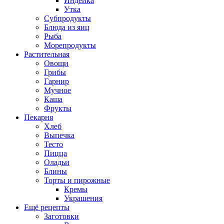
Индейка
Утка
Субпродукты
Блюда из яиц
Рыба
Морепродукты
Растительная
Овощи
Грибы
Гарнир
Мучное
Каша
Фрукты
Пекарня
Хлеб
Выпечка
Тесто
Пицца
Оладьи
Блины
Торты и пирожные
Кремы
Украшения
Ещё рецепты
Заготовки