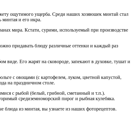
юджету ощутимого ущерба. Среди наших хозяюшек минтай стал
 минтая и его икра.
ранах мира. Кстати, сурими, используемый при производстве
можно придавать блюду различные оттенки и каждый раз
 виде. Его жарят на сковороде, запекают в духовке, тушат и
льге с овощами (с картофелем, луком, цветной капустой,
юда на праздничном столе.
ся с рыбой (белый, грибной, сметанный и т.п.).
вторимый средиземноморский пирог и рыбная кулебяка.
е блюда из минтая, вы узнаете из наших фоторецептов.