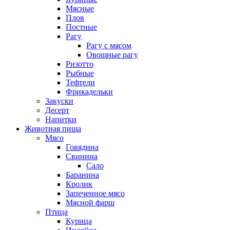
Мясные
Плов
Постные
Рагу
Рагу с мясом
Овощные рагу
Ризотто
Рыбные
Тефтели
Фрикадельки
Закуски
Десерт
Напитки
Животная пища
Мясо
Говядина
Свинина
Сало
Баранина
Кролик
Запеченное мясо
Мясной фарш
Птица
Курица