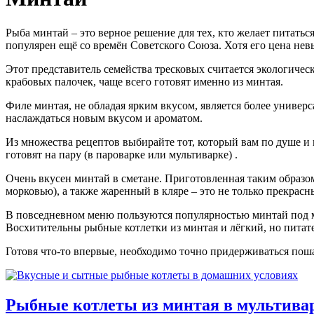
Рыба минтай – это верное решение для тех, кто желает питат
популярен ещё со времён Советского Союза. Хотя его цена нев
Этот представитель семейства тресковых считается экологичес
крабовых палочек, чаще всего готовят именно из минтая.
Филе минтая, не обладая ярким вкусом, является более униве
наслаждаться новым вкусом и ароматом.
Из множества рецептов выбирайте тот, который вам по душе и 
готовят на пару (в пароварке или мультиварке) .
Очень вкусен минтай в сметане. Приготовленная таким образом
морковью), а также жаренный в кляре – это не только прекрас
В повседневном меню пользуются популярностью минтай под м
Восхитительны рыбные котлетки из минтая и лёгкий, но питат
Готовя что-то впервые, необходимо точно придерживаться поша
Рыбные котлеты из минтая в мультива