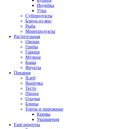
Курица
Индейка
Утка
Субпродукты
Блюда из яиц
Рыба
Морепродукты
Растительная
Овощи
Грибы
Гарнир
Мучное
Каша
Фрукты
Пекарня
Хлеб
Выпечка
Тесто
Пицца
Оладьи
Блины
Торты и пирожные
Кремы
Украшения
Ещё рецепты