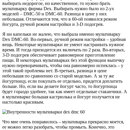
выбирать недорогое, но качественное, то нужно брать
мультиварку фирмы Dex. Выбирать нужно было из 2-ух
моделей – DMC-50 и DMC-60. Разница в цене у них
небольшая. Отличаются тем, что в 60-ой появился режим
йогурта, ручной режим настройки и 3-D подогрев.
Я ни капельки не жалею, что выбрала именно мультиварку
Dex DMC-60. Во-первых, ручной режим настройки – удобная
вещь. Некоторые мультиварки не умеют настраивать нужное
время. И тогда приходится их включать по 2 раза. Во-вторых,
3-D подогрев обеспечивает равномерное приготовление
пищи. В некоторых мультиварках без этой функции выпечку
нужно переворачивать, чтобы она равномерно испеклась – у
этой такой проблемы нет. В-третьих, разница в цене
небольшая по сравнению со старой моделью. А за ту же
йогуртницу, если покупать ее отдельно, придется доплатить
больше. Но, если вы делаете йогурт часто, то йогуртница
будет гораздо удобнее, так как имеет отдельные стаканчики. А
в мультиварке большая кастрюлька и йогурт получается не
настолько красивым.
Что мне очень понравилось – мультиварка прекрасно моется,
ее можно легко разобрать, чтобы промыть. Конечно, это