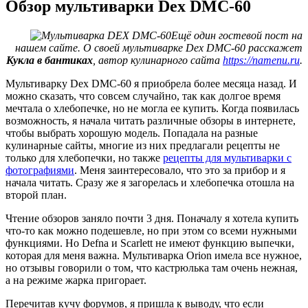
Обзор мультиварки Dex DMC-60
Ещё один гостевой пост на
нашем сайте. О своей мультиварке Dex DMC-60 расскажет
Кукла в бантиках
, автор кулинарного сайта
https://namenu.ru
.
Мультиварку Dex DMC-60 я приобрела более месяца назад. И
можно сказать, что совсем случайно, так как долгое время
мечтала о хлебопечке, но не могла ее купить. Когда появилась
возможность, я начала читать различные обзоры в интернете,
чтобы выбрать хорошую модель. Попадала на разные
кулинарные сайты, многие из них предлагали рецепты не
только для хлебопечки, но также
рецепты для мультиварки с
фотографиями
. Меня заинтересовало, что это за прибор и я
начала читать. Сразу же я загорелась и хлебопечка отошла на
второй план.
Чтение обзоров заняло почти 3 дня. Поначалу я хотела купить
что-то как можно подешевле, но при этом со всеми нужными
функциями. Но Defna и Scarlett не имеют функцию выпечки,
которая для меня важна. Мультиварка Orion имела все нужное,
но отзывы говорили о том, что кастрюлька там очень нежная,
а на режиме жарка пригорает.
Перечитав кучу форумов, я пришла к выводу, что если