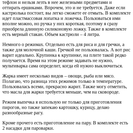
тефлон и нельзя лезть в нее железными предметами и
оттирать ершиками. Впрочем, это и не требуется. Даже если
кастрюлька постоит, вы легко сможете ее отмыть. В комплекте
идет пластмассовая лопатка и ложечка. Пользоваться ими
вполне можно, но ручка у них короткая, поэтому я сразу
приобрела длинную силиконовую ложку. Также в комплекте
есть мерный стакан. Объем кастрюли – 4 литра.
Немного о режимах. Отдельно есть для риса и для гречки, а
также для молочной каши. Гречкой не пользовалась. А вот рис
варит идеально. Крупинка к крупинке, на плите такой редко
получается. Время на этом режиме задавать не нужно,
мультиварка сама определит, когда ей нужно выключиться.
Жарка имеет несколько видов – овощи, рыба или мясо.
Полагаю, что разница этих режимов только в температуре.
Пользовалась всеми, прекрасно жарит. Также могу отметить,
что масла для жарки требуется меньше, чем на сковороде.
Режим выпечка я использую не только для приготовления
пирогов, но также запекаю картошку, курицу, делаю
разнообразные рагу.
Кроме прочего есть приготовление на пару. В комплекте есть
2 насадки для пароварки.