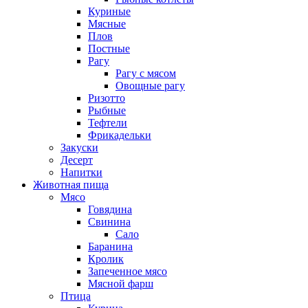
Куриные
Мясные
Плов
Постные
Рагу
Рагу с мясом
Овощные рагу
Ризотто
Рыбные
Тефтели
Фрикадельки
Закуски
Десерт
Напитки
Животная пища
Мясо
Говядина
Свинина
Сало
Баранина
Кролик
Запеченное мясо
Мясной фарш
Птица