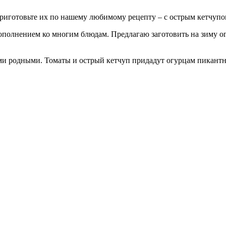
иготовьте их по нашему любимому рецепту – с острым кетчупом
ополнением ко многим блюдам. Предлагаю заготовить на зиму ог
ими родными. Томаты и острый кетчуп придадут огурцам пикантн