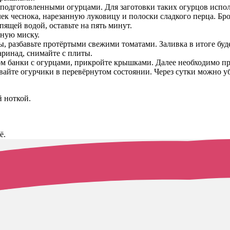
подготовленными огурцами. Для заготовки таких огурцов исполь
лек чеснока, нарезанную луковицу и полоски сладкого перца. Бр
пящей водой, оставьте на пять минут.
ьную миску.
, разбавьте протёртыми свежими томатами. Заливка в итоге буде
аринад, снимайте с плиты.
 банки с огурцами, прикройте крышками. Далее необходимо про
вайте огурчики в перевёрнутом состоянии. Через сутки можно у
й ноткой.
ё.