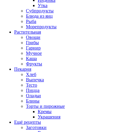
Индейка
Утка
Субпродукты
Блюда из яиц
Рыба
Морепродукты
Растительная
Овощи
Грибы
Гарнир
Мучное
Каша
Фрукты
Пекарня
Хлеб
Выпечка
Тесто
Пицца
Оладьи
Блины
Торты и пирожные
Кремы
Украшения
Ещё рецепты
Заготовки