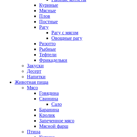
Куриные
Мясные
Плов
Постные
Рагу
Рагу с мясом
Овощные рагу
Ризотто
Рыбные
Тефтели
Фрикадельки
Закуски
Десерт
Напитки
Животная пища
Мясо
Говядина
Свинина
Сало
Баранина
Кролик
Запеченное мясо
Мясной фарш
Птица