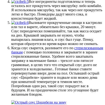
Все ингредиенты подготовлены и теперь
осталось все прокрутить через мясорубку либо комбайн.
Я использовала мясорубку, так как через нее прокрутить
легко и быстро. Помидоры дадут много сока, и
консистенция будет жидкой.
Выливаете прокрученные овощи в кастрюлю
или таз и варите, обязательно без крышки, 20 минут.
Соус периодически помешивайте, так как масса оседает
на дно. Крышкой закрывать не нужно, чтобы
выпарилась лишняя влага, и соус был гуще. Пенку,
которая образуется во время варки можно не снимать.
Когда соус сварится, разливаете его по
стерилизованным
банкам
с помощью половника и закрываете в заранее
стерилизованные банки. Удобнее всего закатывать
заправку в маленькие банки – трехсот или пятисот
граммовые, в целях того что открытый соус долго не
хранится в холодильнике.. Готовые банки ставите
перевернутыми вверх дном на пол. Остывший острый
соус «Цицибели» храните в подвале или можно дома
при комнатной температуре в темном месте.
Попробовав один раз, такой соус порадует вас в
будущем. И на праздничном столе это угощение будет
желанным блюдом.