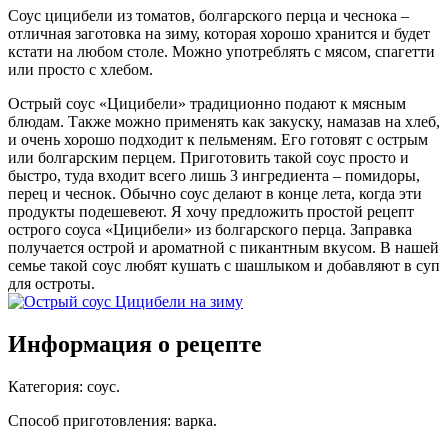
Соус цицибели из томатов, болгарского перца и чеснока –
отличная заготовка на зиму, которая хорошо хранится и будет
кстати на любом столе. Можно употреблять с мясом, спагетти
или просто с хлебом.
Острый соус «Цицибели» традиционно подают к мясным
блюдам. Также можно применять как закуску, намазав на хлеб,
и очень хорошо подходит к пельменям. Его готовят с острым
или болгарским перцем. Приготовить такой соус просто и
быстро, туда входит всего лишь 3 ингредиента – помидоры,
перец и чеснок. Обычно соус делают в конце лета, когда эти
продукты подешевеют. Я хочу предложить простой рецепт
острого соуса «Цицибели» из болгарского перца. Заправка
получается острой и ароматной с пикантным вкусом. В нашей
семье такой соус любят кушать с шашлыком и добавляют в суп
для остроты.
Информация о рецепте
Категория
:
соус
.
Способ приготовления
:
варка
.