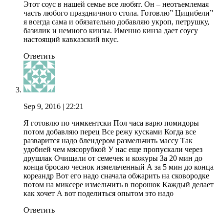
Этот соус в нашей семье все любят. Он – неотъемлемая
часть любого праздничного стола. Готовлю” Цицибели”
я всегда сама и обязательно добавляю укроп, петрушку,
базилик и немного кинзы. Именно кинза дает соусу
настоящий кавказский вкус.
Ответить
Sep 9, 2016
| 22:21
Я готовлю по чимкентски Пол часа варю помидоры
потом добавляю перец Все режу кусками Когда все
разварится надо блендером размельчить массу Так
удобней чем мясорубкой У нас еще пропускали через
друшлак Очищали от семечек и кожуры За 20 мин до
конца бросаю чеснок измельченный А за 5 мин до конца
кореандр Вот его надо сначала обжарить на сковородке
потом на миксере измельчить в порошок Каждый делает
как хочет А вот поделиться опытом это надо
Ответить