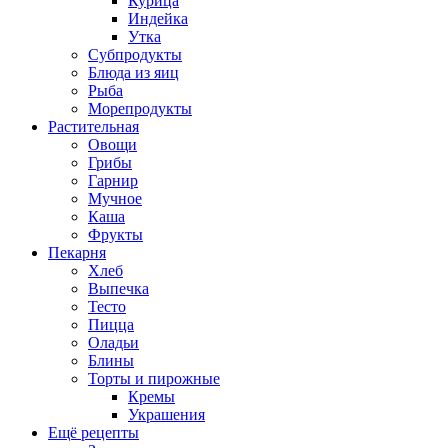
Курица
Индейка
Утка
Субпродукты
Блюда из яиц
Рыба
Морепродукты
Растительная
Овощи
Грибы
Гарнир
Мучное
Каша
Фрукты
Пекарня
Хлеб
Выпечка
Тесто
Пицца
Оладьи
Блины
Торты и пирожные
Кремы
Украшения
Ещё рецепты