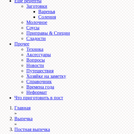
Ещё рецепты
Заготовки
Варенья
Соления
Молочное
Соусы
Приправы & Специи
Сладости
Прочее
Техника
Аксессуары
Вопросы
Новости
Путешествия
Хозяйке на заметку
Справочник
Времена года
Неформат
Что приготовить в пост
Главная
»
Выпечка
»
Постная выпечка