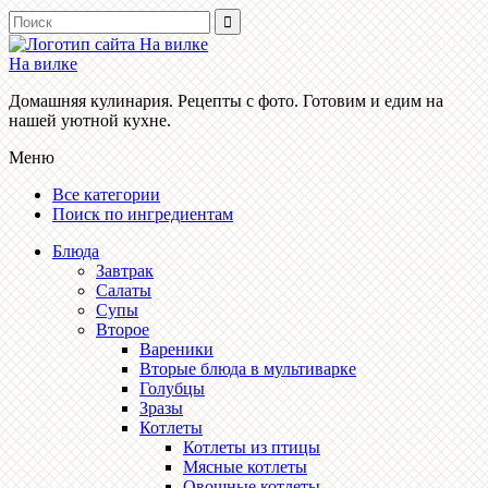
На вилке
Домашняя кулинария. Рецепты с фото. Готовим и едим на
нашей уютной кухне.
Меню
Все категории
Поиск по ингредиентам
Блюда
Завтрак
Салаты
Супы
Второе
Вареники
Вторые блюда в мультиварке
Голубцы
Зразы
Котлеты
Котлеты из птицы
Мясные котлеты
Овощные котлеты