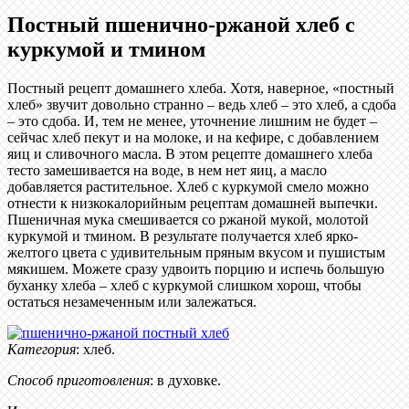
Постный пшенично-ржаной хлеб с
куркумой и тмином
Постный рецепт домашнего хлеба. Хотя, наверное, «постный
хлеб» звучит довольно странно – ведь хлеб – это хлеб, а сдоба
– это сдоба. И, тем не менее, уточнение лишним не будет –
сейчас хлеб пекут и на молоке, и на кефире, с добавлением
яиц и сливочного масла. В этом рецепте домашнего хлеба
тесто замешивается на воде, в нем нет яиц, а масло
добавляется растительное. Хлеб с куркумой смело можно
отнести к низкокалорийным рецептам домашней выпечки.
Пшеничная мука смешивается со ржаной мукой, молотой
куркумой и тмином. В результате получается хлеб ярко-
желтого цвета с удивительным пряным вкусом и пушистым
мякишем. Можете сразу удвоить порцию и испечь большую
буханку хлеба – хлеб с куркумой слишком хорош, чтобы
остаться незамеченным или залежаться.
Категория
:
хлеб
.
Способ приготовления
:
в духовке
.