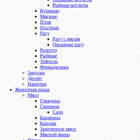
Рыбные котлеты
Куриные
Мясные
Плов
Постные
Рагу
Рагу с мясом
Овощные рагу
Ризотто
Рыбные
Тефтели
Фрикадельки
Закуски
Десерт
Напитки
Животная пища
Мясо
Говядина
Свинина
Сало
Баранина
Кролик
Запеченное мясо
Мясной фарш