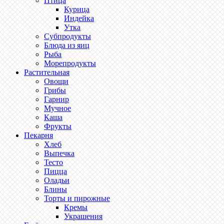
Птица
Курица
Индейка
Утка
Субпродукты
Блюда из яиц
Рыба
Морепродукты
Растительная
Овощи
Грибы
Гарнир
Мучное
Каша
Фрукты
Пекарня
Хлеб
Выпечка
Тесто
Пицца
Оладьи
Блины
Торты и пирожные
Кремы
Украшения