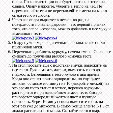
цвета. По консистенции она будет почти как тесто на
оладьи. Опару накройте, уберите в тепло на час. Не
перемешивайте ее и не переставляйте с места на место –
опара этого не любит.
Через час опара вырастет в несколько раз, на
поверхности появятся дырочки – это верный признак
того, что опара «созрела», можно добавлять в нее муку и
замешивать тесто.
Опару нужно хорошо размешать, насыпать еще стакан
пшеничной муки.
Перемешать, добавить куркуму, семена тмина. Снова все
смешать до получения рыхлого комочка теста.
На стол просеять еще с полстакана муки, выложить на
нее тесто. Руки смазать маслом, вымесить тесто до
гладкости. Вымешивать тесто нужно в два приема.
Когда оно станет почти однородным, но еще будет
липким, оставьте его минут на 10 (накройте миской). За
это время тесто станет плотнее, порошок куркумы
растворится и при дальнейшем замесе тесто быстро
приобретет однородный желтый цвет и нужную
плотность. Через 10 минут снова вымесите тесто, на
этот раз уже до мягкости. В самом конце влейте 1-1,5 ст.
ложки растительного масла. Скатайте тесто в шар,