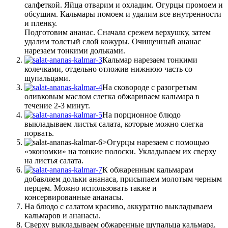
салфеткой. Яйца отварим и охладим. Огурцы промоем и
обсушим. Кальмары помоем и удалим все внутренности
и пленку.
Подготовим ананас. Сначала срежем верхушку, затем
удалим толстый слой кожуры. Очищенный ананас
нарезаем тонкими дольками.
Кальмар нарезаем тонкими
колечками, отдельно отложив нижнюю часть со
щупальцами.
На сковороде с разогретым
оливковым маслом слегка обжариваем кальмара в
течение 2-3 минут.
На порционное блюдо
выкладываем листья салата, которые можно слегка
порвать.
>Огурцы нарезаем с помощью
«экономки» на тонкие полоски. Укладываем их сверху
на листья салата.
К обжаренным кальмарам
добавляем дольки ананаса, присыпаем молотым черным
перцем. Можно использовать также и
консервированные ананасы.
На блюдо с салатом красиво, аккуратно выкладываем
кальмаров и ананасы.
Сверху выкладываем обжаренные щупальца кальмара,