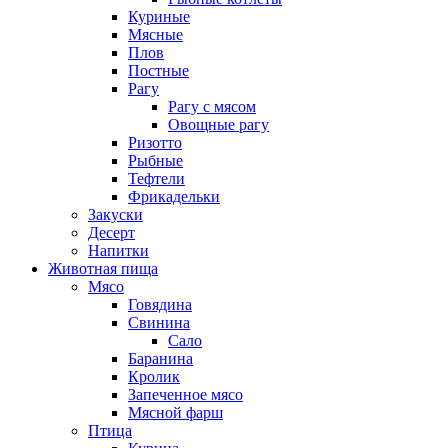
Куриные
Мясные
Плов
Постные
Рагу
Рагу с мясом
Овощные рагу
Ризотто
Рыбные
Тефтели
Фрикадельки
Закуски
Десерт
Напитки
Животная пища
Мясо
Говядина
Свинина
Сало
Баранина
Кролик
Запеченное мясо
Мясной фарш
Птица