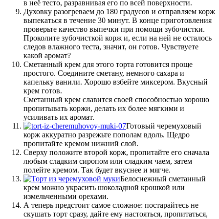
в неё тесто, разравнивая его по всей поверхности.
Духовку разогреваем до 180 градусов и отправляем корж
выпекаться в течение 30 минут. В конце приготовления
проверьте качество выпечки при помощи зубочистки.
Проколите зубочисткой корж и, если на ней не осталось
следов влажного теста, значит, он готов. Чувствуете
какой аромат?
Сметанный крем для этого торта готовится проще
простого. Соедините сметану, немного сахара и
капельку ванили. Хорошо взбейте миксером. Вкусный
крем готов.
Сметанный крем славится своей способностью хорошо
пропитывать коржи, делать их более мягкими и
усиливать их аромат.
Готовый черемуховый
корж аккуратно разрежьте пополам вдоль. Щедро
пропитайте кремом нижний слой.
Сверху положите второй корж, пропитайте его сначала
любым сладким сиропом или сладким чаем, затем
полейте кремом. Так будет вкуснее и мягче.
Белоснежный сметанный
крем можно украсить шоколадной крошкой или
измельченными орехами.
А теперь предстоит самое сложное: постарайтесь не
скушать торт сразу, дайте ему настояться, пропитаться,