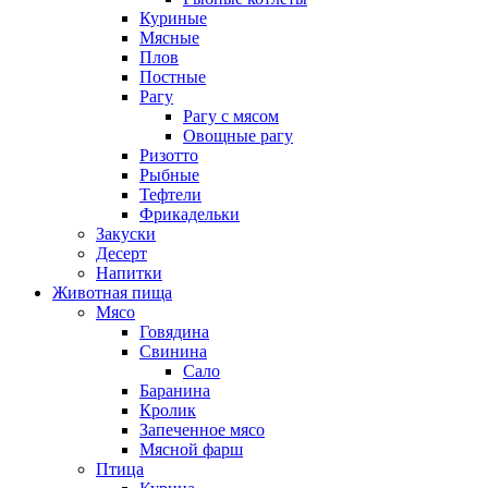
Куриные
Мясные
Плов
Постные
Рагу
Рагу с мясом
Овощные рагу
Ризотто
Рыбные
Тефтели
Фрикадельки
Закуски
Десерт
Напитки
Животная пища
Мясо
Говядина
Свинина
Сало
Баранина
Кролик
Запеченное мясо
Мясной фарш
Птица