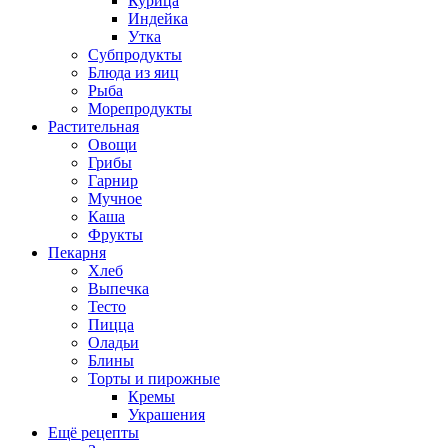
Курица
Индейка
Утка
Субпродукты
Блюда из яиц
Рыба
Морепродукты
Растительная
Овощи
Грибы
Гарнир
Мучное
Каша
Фрукты
Пекарня
Хлеб
Выпечка
Тесто
Пицца
Оладьи
Блины
Торты и пирожные
Кремы
Украшения
Ещё рецепты