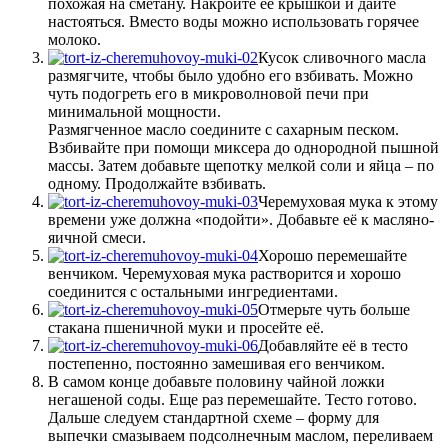
похожая на сметану. Накройте её крышкой и дайте
настояться. Вместо воды можно использовать горячее
молоко.
Кусок сливочного масла
размягчите, чтобы было удобно его взбивать. Можно
чуть подогреть его в микроволновой печи при
минимальной мощности.
Размягченное масло соедините с сахарным песком.
Взбивайте при помощи миксера до однородной пышной
массы. Затем добавьте щепотку мелкой соли и яйца – по
одному. Продолжайте взбивать.
Черемуховая мука к этому
времени уже должна «подойти». Добавьте её к масляно-
яичной смеси.
Хорошо перемешайте
венчиком. Черемуховая мука растворится и хорошо
соединится с остальными ингредиентами.
Отмерьте чуть больше
стакана пшеничной муки и просейте её.
Добавляйте её в тесто
постепенно, постоянно замешивая его венчиком.
В самом конце добавьте половину чайной ложки
негашеной соды. Еще раз перемешайте. Тесто готово.
Дальше следуем стандартной схеме – форму для
выпечки смазываем подсолнечным маслом, переливаем