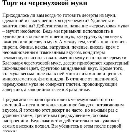
Торт из черемуховой муки
Приходилось ли вам когда-то готовить десерты из муки,
сделанной из высушенных ягод черемухи? Удивлены и
заинтригованы? Действительно, название «черемуховая мука»
– звучит необычно. Ведь мы привыкли использовать в
кулинарии в основном пшеничную, кукурузную, овсяную,
ржаную или рисовую муку. А между тем, чтобы приготовить
пироги, блины, кексы, ватрушки, печенье, кисель, крем с
необыкновенным изысканным вкусом, кондитеры
рекомендуют использовать именно муку из плодов черемухи.
Благодаря черемуховой муке, десерт приобретает характерный
шоколадный цвет, фруктово-миндальный вкус. Кроме того,
эта мука весьма полезна: в ней много витаминов и ценных
микроэлементов, фитонцидов. В отличие от пшеничной,
черемуховая мука не содержит глютен, провоцирующий
аллергию, а калорийность ее в 3 раза ниже.
Предлагаем сегодня приготовить черемуховый торт со
сметаной – истинное коллекционное блюдо с потрясающим
вкусом. Я готовлю этот десерт не часто, но каждый раз с
удовольствием, трепетным предвкушением, особым
настроением. Ведь лакомство действительно заслуживает
самых высоких похвал. Вы убедитесь в этом после первой
ложки!