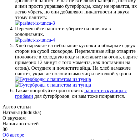
добавьте в паштет. У нас не все любят каперсы, поэтому
я ими просто украшаю бутерброды, кому не нравятся, их
легко убрать, но они добавляют пикантности и вкуса
этому паштету.
Перемешайте паштет и уберите на полчаса в
холодильник.
Хлеб нарежьте на небольшие кусочки и обжарьте с двух
сторон на сухой сковороде. Перепелиные яйца отварите
(положите в холодную воду и поставьте на огонь, варите
примерно 12 минут с того момента, как поставили на
огонь). Остудите и почистите яйца. На хлеб намажьте
паштет, украсьте половинками яиц и веточкой укропа.
Также попробуйте приготовить
паштет из курицы с
грибами
для бутербродов, он вам тоже понравится.
Автор статьи
Наталья (dudukka)
О вкусном
Написано статей
80
Об авторе