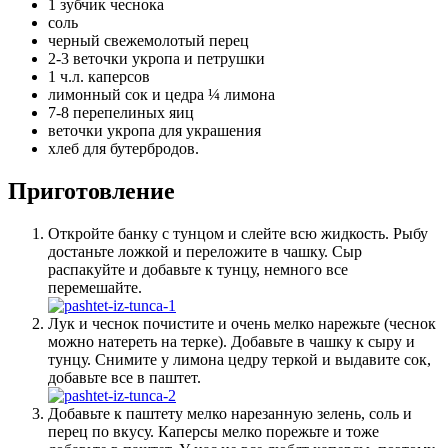
1 зубчик чеснока
соль
черный свежемолотый перец
2-3 веточки укропа и петрушки
1 ч.л. каперсов
лимонный сок и цедра ¼ лимона
7-8 перепелиных яиц
веточки укропа для украшения
хлеб для бутербродов.
Приготовление
Откройте банку с тунцом и слейте всю жидкость. Рыбу
достаньте ложкой и переложите в чашку. Сыр
распакуйте и добавьте к тунцу, немного все
перемешайте.
Лук и чеснок почистите и очень мелко нарежьте (чеснок
можно натереть на терке). Добавьте в чашку к сыру и
тунцу. Снимите у лимона цедру теркой и выдавите сок,
добавьте все в паштет.
Добавьте к паштету мелко нарезанную зелень, соль и
перец по вкусу. Каперсы мелко порежьте и тоже