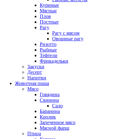
Куриные
Мясные
Плов
Постные
Рагу
Рагу с мясом
Овощные рагу
Ризотто
Рыбные
Тефтели
Фрикадельки
Закуски
Десерт
Напитки
Животная пища
Мясо
Говядина
Свинина
Сало
Баранина
Кролик
Запеченное мясо
Мясной фарш
Птица