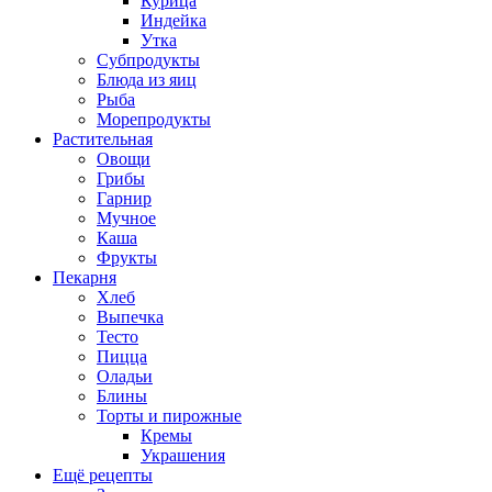
Курица
Индейка
Утка
Субпродукты
Блюда из яиц
Рыба
Морепродукты
Растительная
Овощи
Грибы
Гарнир
Мучное
Каша
Фрукты
Пекарня
Хлеб
Выпечка
Тесто
Пицца
Оладьи
Блины
Торты и пирожные
Кремы
Украшения
Ещё рецепты