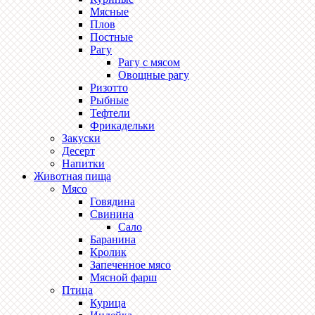
Мясные
Плов
Постные
Рагу
Рагу с мясом
Овощные рагу
Ризотто
Рыбные
Тефтели
Фрикадельки
Закуски
Десерт
Напитки
Животная пища
Мясо
Говядина
Свинина
Сало
Баранина
Кролик
Запеченное мясо
Мясной фарш
Птица
Курица