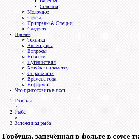
Варенья
Соления
Молочное
Соусы
Приправы & Специи
Сладости
Прочее
Техника
Аксессуары
Вопросы
Новости
Путешествия
Хозяйке на заметку
Справочник
Времена года
Неформат
Что приготовить в пост
Главная
»
Рыба
»
Запеченная рыба
Горбуша, запечённая в фольге в соусе т