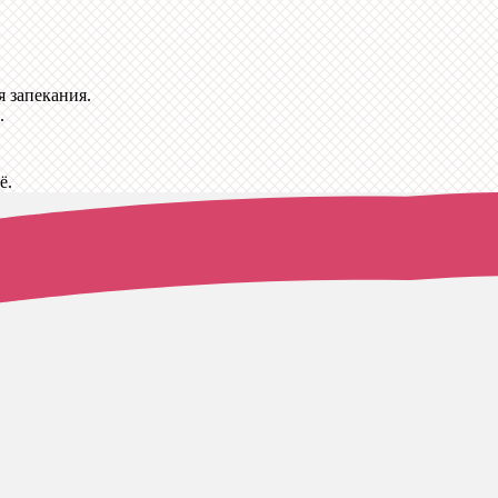
 запекания.
.
ё.