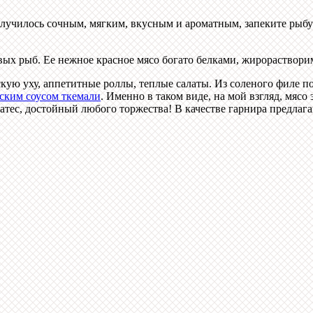
олучилось сочным, мягким, вкусным и ароматным, запеките рыбу
севых рыб. Ее нежное красное мясо богато белками, жирораств
ую уху, аппетитные роллы, теплые салаты. Из соленого филе по
ским соусом ткемали
. Именно в таком виде, на мой взгляд, мяс
ес, достойный любого торжества! В качестве гарнира предлага