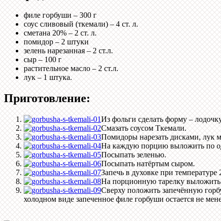
филе горбуши – 300 г
соус сливовый (ткемали) – 4 ст. л.
сметана 20% – 2 ст. л.
помидор – 2 штуки
зелень нарезанная – 2 ст.л.
сыр – 100 г
растительное масло – 2 ст.л.
лук – 1 штука.
Приготовление:
Из фольги сделать форму – лодочк
Смазать соусом Ткемали.
Помидоры нарезать дисками, лук 
На каждую порцию выложить по од
Посыпать зеленью.
Посыпать натёртым сыром.
Запечь в духовке при температуре 
На порционную тарелку выложить 
Сверху положить запечённую горбуш
холодном виде запеченное филе горбуши остается не ме