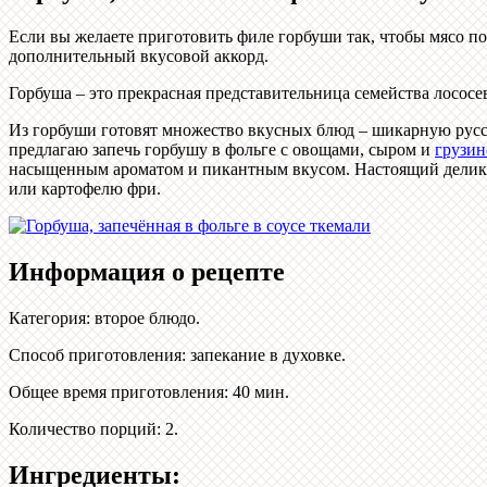
Если вы желаете приготовить филе горбуши так, чтобы мясо п
дополнительный вкусовой аккорд.
Горбуша – это прекрасная представительница семейства лосо
Из горбуши готовят множество вкусных блюд – шикарную русск
предлагаю запечь горбушу в фольге с овощами, сыром и
грузин
насыщенным ароматом и пикантным вкусом. Настоящий деликат
или картофелю фри.
Информация о рецепте
Категория
:
второе блюдо
.
Способ приготовления
:
запекание в духовке
.
Общее время приготовления
:
40 мин.
Количество порций
:
2
.
Ингредиенты: