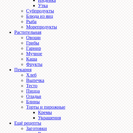
Индейка
Утка
Субпродукты
Блюда из яиц
Рыба
Морепродукты
Растительная
Овощи
Грибы
Гарнир
Мучное
Каша
Фрукты
Пекарня
Хлеб
Выпечка
Тесто
Пицца
Оладьи
Блины
Торты и пирожные
Кремы
Украшения
Ещё рецепты
Заготовки