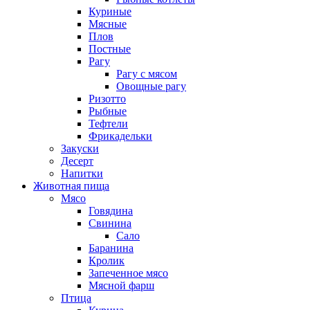
Куриные
Мясные
Плов
Постные
Рагу
Рагу с мясом
Овощные рагу
Ризотто
Рыбные
Тефтели
Фрикадельки
Закуски
Десерт
Напитки
Животная пища
Мясо
Говядина
Свинина
Сало
Баранина
Кролик
Запеченное мясо
Мясной фарш
Птица