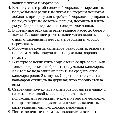
чашку с луком и морковью.
В чашку с натертой соломкой морковью, нарезанным
полукольцами репчатым луком и натертым чесноком
добавить приправу для корейской моркови, приправить
по вкусу черным молотым перцем, посолить и влить
уксус. Хорошо перемешать содержимое чашки.
В сотейнике раскалить растительное масло до белого
дымка. Раскаленное растительное масло вылить в чашку
с приготовленными для салата овощами и хорошо
перемешать.
Мороженые кольца кальмаров разморозить, разрезать
пополам, чтобы получились полукольца, хорошо
помыть.
В кастрюле вскипятить воду, слегка ее присолив. Как
только вода вскипит, бросить полукольца кальмаров.
Как только вода закипит, варить на среднем огне
кальмары ровно 2 минуты. Сваренные полукольца
кальмаров откинуть на дуршлаг, чтоб хорошо стекла
вода.
Сваренные полукольца кальмаров добавить в чашку с
натертой соломкой морковью, нарезанным
полукольцами репчатым луком и натертым чесноком,
приправленные специями и залитые раскаленным
растительным маслом, хорошо перемешать.
Приготовленные кальмары по-корейски оставить