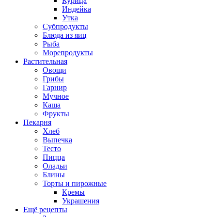
Курица
Индейка
Утка
Субпродукты
Блюда из яиц
Рыба
Морепродукты
Растительная
Овощи
Грибы
Гарнир
Мучное
Каша
Фрукты
Пекарня
Хлеб
Выпечка
Тесто
Пицца
Оладьи
Блины
Торты и пирожные
Кремы
Украшения
Ещё рецепты