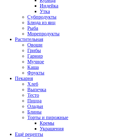
Курица
Индейка
Утка
Субпродукты
Блюда из яиц
Рыба
Морепродукты
Растительная
Овощи
Грибы
Гарнир
Мучное
Каша
Фрукты
Пекарня
Хлеб
Выпечка
Тесто
Пицца
Оладьи
Блины
Торты и пирожные
Кремы
Украшения
Ещё рецепты