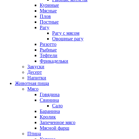
Куриные
Мясные
Плов
Постные
Рагу
Рагу с мясом
Овощные рагу
Ризотто
Рыбные
Тефтели
Фрикадельки
Закуски
Десерт
Напитки
Животная пища
Мясо
Говядина
Свинина
Сало
Баранина
Кролик
Запеченное мясо
Мясной фарш
Птица