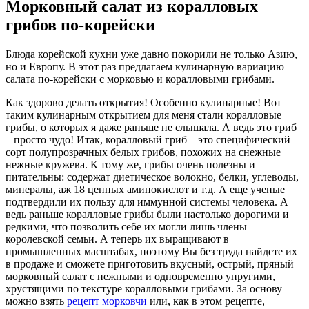
Морковный салат из коралловых
грибов по-корейски
Блюда корейской кухни уже давно покорили не только Азию,
но и Европу. В этот раз предлагаем кулинарную вариацию
салата по-корейски с морковью и коралловыми грибами.
Как здорово делать открытия! Особенно кулинарные! Вот
таким кулинарным открытием для меня стали коралловые
грибы, о которых я даже раньше не слышала. А ведь это гриб
– просто чудо! Итак, коралловый гриб – это специфический
сорт полупрозрачных белых грибов, похожих на снежные
нежные кружева. К тому же, грибы очень полезны и
питательны: содержат диетическое волокно, белки, углеводы,
минералы, аж 18 ценных аминокислот и т.д. А еще ученые
подтвердили их пользу для иммунной системы человека. А
ведь раньше коралловые грибы были настолько дорогими и
редкими, что позволить себе их могли лишь члены
королевской семьи. А теперь их выращивают в
промышленных масштабах, поэтому Вы без труда найдете их
в продаже и сможете приготовить вкусный, острый, пряный
морковный салат с нежными и одновременно упругими,
хрустящими по текстуре коралловыми грибами. За основу
можно взять
рецепт морковчи
или, как в этом рецепте,