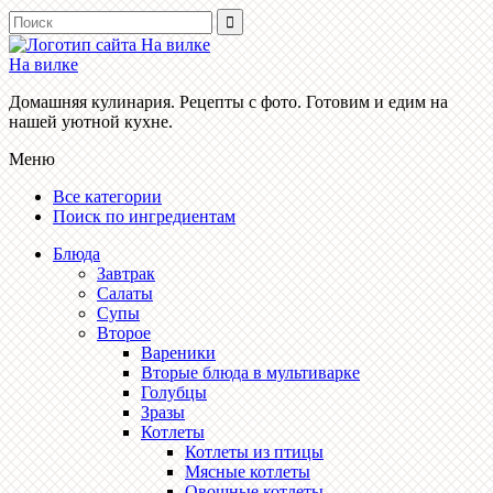
На вилке
Домашняя кулинария. Рецепты с фото. Готовим и едим на
нашей уютной кухне.
Меню
Все категории
Поиск по ингредиентам
Блюда
Завтрак
Салаты
Супы
Второе
Вареники
Вторые блюда в мультиварке
Голубцы
Зразы
Котлеты
Котлеты из птицы
Мясные котлеты
Овощные котлеты