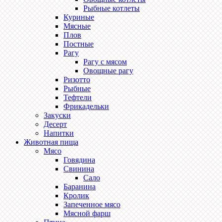
Рыбные котлеты
Куриные
Мясные
Плов
Постные
Рагу
Рагу с мясом
Овощные рагу
Ризотто
Рыбные
Тефтели
Фрикадельки
Закуски
Десерт
Напитки
Животная пища
Мясо
Говядина
Свинина
Сало
Баранина
Кролик
Запеченное мясо
Мясной фарш