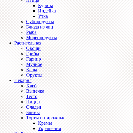
Птица
Курица
Индейка
Утка
Субпродукты
Блюда из яиц
Рыба
Морепродукты
Растительная
Овощи
Грибы
Гарнир
Мучное
Каша
Фрукты
Пекарня
Хлеб
Выпечка
Тесто
Пицца
Оладьи
Блины
Торты и пирожные
Кремы
Украшения