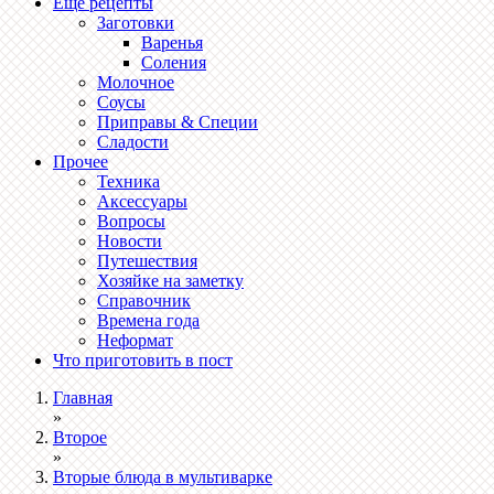
Ещё рецепты
Заготовки
Варенья
Соления
Молочное
Соусы
Приправы & Специи
Сладости
Прочее
Техника
Аксессуары
Вопросы
Новости
Путешествия
Хозяйке на заметку
Справочник
Времена года
Неформат
Что приготовить в пост
Главная
»
Второе
»
Вторые блюда в мультиварке