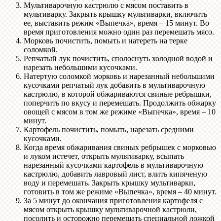
Мультиварочную кастрюлю с мясом поставить в
мультиварку. Закрыть крышку мультиварки, включить
ее, выставить режим «Выпечка», время – 15 минут. Во
время приготовления можно один раз перемешать мясо.
Морковь почистить, помыть и натереть на терке
соломкой.
Репчатый лук почистить, сполоснуть холодной водой и
нарезать небольшими кусочками.
Натертую соломкой морковь и нарезанный небольшими
кусочками репчатый лук добавить в мультиварочную
кастрюлю, в которой обжариваются свиные ребрышки,
поперчить по вкусу и перемешать. Продолжить обжарку
овощей с мясом в том же режиме «Выпечка», время – 10
минут.
Картофель почистить, помыть, нарезать средними
кусочками.
Когда время обжаривания свиных ребрышек с морковью
и луком истечет, открыть мультиварку, всыпать
нарезанный кусочками картофель в мультиварочную
кастрюлю, добавить лавровый лист, влить кипяченую
воду и перемешать. Закрыть крышку мультиварки,
готовить в том же режиме «Выпечка», время – 40 минут.
За 5 минут до окончания приготовления картофеля с
мясом открыть крышку мультиварочной кастрюли,
посолить и осторожно перемешать специальной ложкой