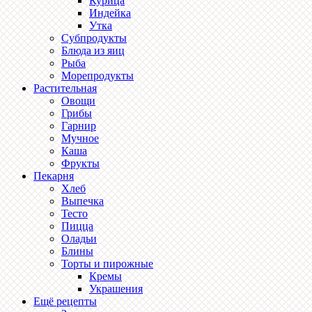
Курица
Индейка
Утка
Субпродукты
Блюда из яиц
Рыба
Морепродукты
Растительная
Овощи
Грибы
Гарнир
Мучное
Каша
Фрукты
Пекарня
Хлеб
Выпечка
Тесто
Пицца
Оладьи
Блины
Торты и пирожные
Кремы
Украшения
Ещё рецепты