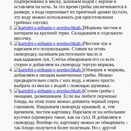
подберезовики в миску, заливаем водой с верхом и
оставляем на ночь. За это время грибы увеличиваются в
размере, а вода перенимает их приятный аромат (кстати,
эту воду можно использовать для приготовления
грибных соусов).
Морковь чистим и
натираем на крупной терке. Складываем в отдельную
мисочку.
Чистим лук и
нарезаем его полукольцами. Ставим на огонь
сковородку, наливаем растительное масло и
выкладываем лук. Слегка обжариваем его со всех
сторон и добавляем на сковороду тертую морковь.
Обжарив и морковь,
добавляем к овощам вымоченные грибы. Можно
предварительно слить с них воду, а можно просто
выбрать из миски с водой с помощью шумовки.
Солим грибы с
овощами, размешиваем. Если вы любите перченые
блюда, на этом этапе можно добавить черный перец
горошком. Накрываем сковороду крышкой, и, тем
временем, чистим картошку. Нарезаем ее на небольшие
кусочки (примерно такие, как на суп). И добавляем в
сковороду. Вообще-то, картошку можно не обжаривать –
так блюдо получится более полезным. Но с другой