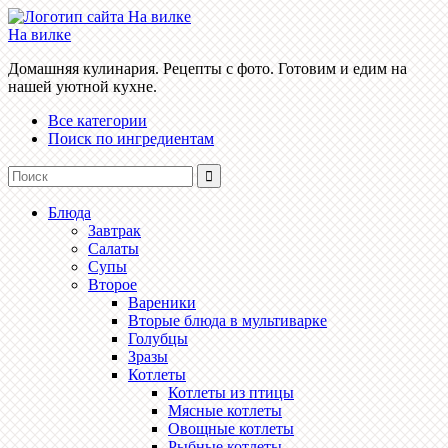
На вилке
Домашняя кулинария. Рецепты с фото. Готовим и едим на
нашей уютной кухне.
Все категории
Поиск по ингредиентам
Блюда
Завтрак
Салаты
Супы
Второе
Вареники
Вторые блюда в мультиварке
Голубцы
Зразы
Котлеты
Котлеты из птицы
Мясные котлеты
Овощные котлеты
Рыбные котлеты