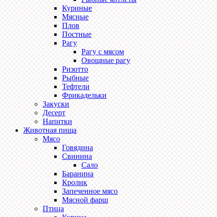
Куриные
Мясные
Плов
Постные
Рагу
Рагу с мясом
Овощные рагу
Ризотто
Рыбные
Тефтели
Фрикадельки
Закуски
Десерт
Напитки
Животная пища
Мясо
Говядина
Свинина
Сало
Баранина
Кролик
Запеченное мясо
Мясной фарш
Птица