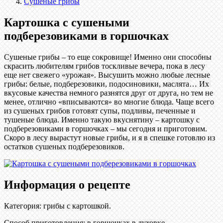
Сушеные грибы
Картошка с сушеными
подберезовиками в горшочках
Сушеные грибы – то еще сокровище! Именно они способны
скрасить любителям грибов тоскливые вечера, пока в лесу
еще нет свежего «урожая». Высушить можно любые лесные
грибы: белые, подберезовики, подосиновики, маслята… Их
вкусовые качества немного разнятся друг от друга, но тем не
менее, отлично «вписываются» во многие блюда. Чаще всего
из сушеных грибов готовят супы, подливы, печенные и
тушеные блюда. Именно такую вкуснятину – картошку с
подберезовиками в горшочках – мы сегодня и приготовим.
Скоро в лесу вырастут новые грибы, и я в спешке готовлю из
остатков сушеных подберезовиков.
Информация о рецепте
Категория
:
грибы с картошкой
.
Способ приготовления
:
в горшочках в духовке
.