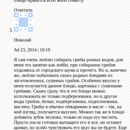
блюдо нравится всей моей семье!))
Ответить
Николай
Jul 23, 2014
| 10:19
Я сам очень люблю собирать грибы разных видов, для
меня это занятие как хобби, при собирании грибов
отдаляюсь от городского шума и прочего. Но и, конечно
же, люблю побаловать своих родных блюдами из
заготовленных, сушеных грибов. Особенно вкусно у
меня получается данное блюдо, картошка с сушеными
грибами. Скажу сразу, что в это блюдо можно
использовать не только подберезовики, но и другие
виды грибов, белые, подберезовики, подосиновики,
маслята. Грибы я обычно обжариваю в масле – так, на
мой взгляд, получается вкуснее. Можно так же в блюдо
добавить зубок чеснока, только не надо его чистить.
Просто после готовки вытащите его и все, он оставит
аромат, но особо чувствовать его вкус вы не будете. Еще