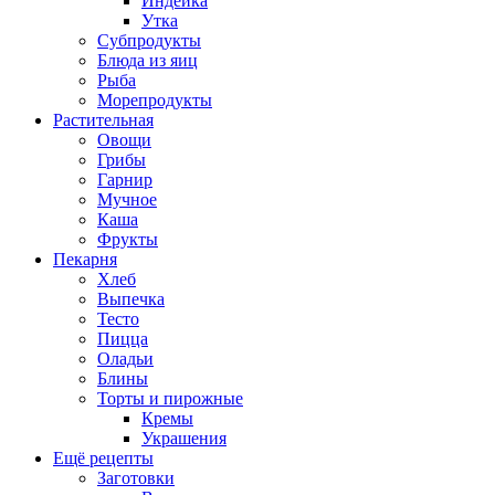
Индейка
Утка
Субпродукты
Блюда из яиц
Рыба
Морепродукты
Растительная
Овощи
Грибы
Гарнир
Мучное
Каша
Фрукты
Пекарня
Хлеб
Выпечка
Тесто
Пицца
Оладьи
Блины
Торты и пирожные
Кремы
Украшения
Ещё рецепты
Заготовки