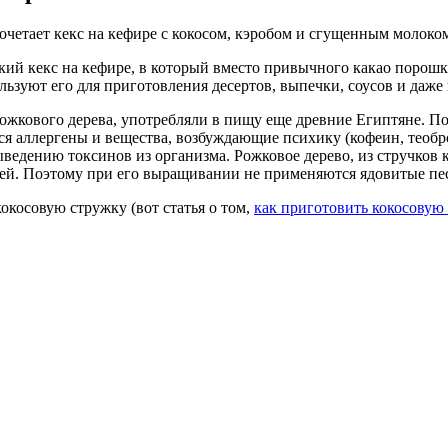
сочетает кекс на кефире с кокосом, кэробом и сгущенным молоко
ий кекс на кефире, в который вместо привычного какао порошка
ьзуют его для приготовления десертов, выпечки, соусов и даже 
жкового дерева, употребляли в пищу еще древние Египтяне. По
тся аллергены и вещества, возбуждающие психику (кофеин, теобр
ыведению токсинов из организма. Рожковое дерево, из стручков 
лей. Поэтому при его выращивании не применяются ядовитые пе
кокосовую стружку (вот статья о том,
как приготовить кокосовую