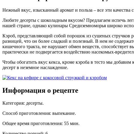
Нежный вкус, изысканный аромат и польза – все эти качества 
Любите десерты с шоколадным вкусом? Предлагаем испечь легк
нашей стране, однако кулинары Средиземноморья широко испол
Кэроб, представляющий собой порошок из сушеных стручков ро
разницей, что он более сладкий и полезный. В нем не содержа
кишечного тракта, не нарушает обмен веществ, способствует в
практически не подвергается воздействию насекомых-вредите
Чтобы обогатить вкус кекса, кроме кэроба в тесто мы добавим 
десерт в неземное наслаждение.
Информация о рецепте
Категория
:
десерты
.
Способ приготовления
:
выпекание
.
Общее время приготовления
:
55 мин.
Количество порций
:
6
.