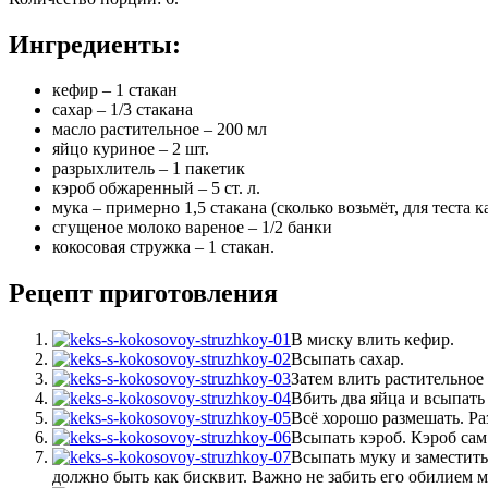
Ингредиенты:
кефир – 1 стакан
сахар – 1/3 стакана
масло растительное – 200 мл
яйцо куриное – 2 шт.
разрыхлитель – 1 пакетик
кэроб обжаренный – 5 ст. л.
мука – примерно 1,5 стакана (сколько возьмёт, для теста к
сгущеное молоко вареное – 1/2 банки
кокосовая стружка – 1 стакан.
Рецепт приготовления
В миску влить кефир.
Всыпать сахар.
Затем влить растительное
Вбить два яйца и всыпать 
Всё хорошо размешать. Ра
Всыпать кэроб. Кэроб сам 
Всыпать муку и заместить
должно быть как бисквит. Важно не забить его обилием м