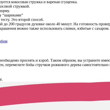
зуется кокосовая стружка и вареная сгущенка.
косовой стружкой.
форму.
у “шариками”
тесту. Это второй способ.
ой до 200 градусов духовке около 40 минут. На готовность про
крашения можно также использовать сливки, взбитые с сахаром.
необходимо просеять и кэроб. Таким образом, вы устраните имею
ерен, перемелите бобы стручков рожкового дерева самостоятельн
ё.