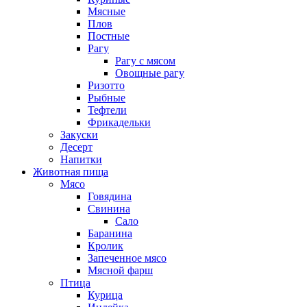
Мясные
Плов
Постные
Рагу
Рагу с мясом
Овощные рагу
Ризотто
Рыбные
Тефтели
Фрикадельки
Закуски
Десерт
Напитки
Животная пища
Мясо
Говядина
Свинина
Сало
Баранина
Кролик
Запеченное мясо
Мясной фарш
Птица
Курица