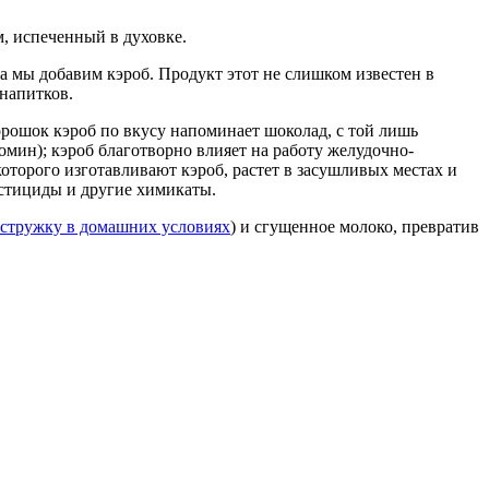
м, испеченный в духовке.
 мы добавим кэроб. Продукт этот не слишком известен в
напитков.
рошок кэроб по вкусу напоминает шоколад, с той лишь
омин); кэроб благотворно влияет на работу желудочно-
которого изготавливают кэроб, растет в засушливых местах и
стициды и другие химикаты.
 стружку в домашних условиях
) и сгущенное молоко, превратив